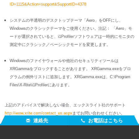
ID=1115&Action=support&SupportID=4378
システムの半透明のデスクトップテーマ「Aero」をOFFにし、
Windowsのクラシックテーマをご使用ください。注記： 「Aero」モ
ードが選択されていると、i1Profilerソフトウェアは一時的にモニタの
測定中にクラシック／ベーシックモードを変更します。
Windowsのファイヤウォールや他社のセキュリティツールは
XRGammaをブロックすることがあります。 XRGamma.exeをプロ
グラムの例外リストに追加します。XRGamma.exeは、C:\Program
Files\X-Rite\i1Profilerにあります。
上記のアドバイスで解決しない場合、エックスライト社のサポート
http://www.xrite.com/contact_us.aspx
までお問い合わせください。
連絡先
お電話はこちら