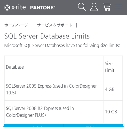
ホームページ
サービス＆サポート
SQL Server Database Limits
Microsoft SQL Server Databases have the follwing size limits:
Size
Database
Limit
SQLServer 2005 Express (used in ColorDesigner
4 GB
10.5)
SQLServer 2008 R2 Express (used in
10 GB
ColorDesigner PLUS)