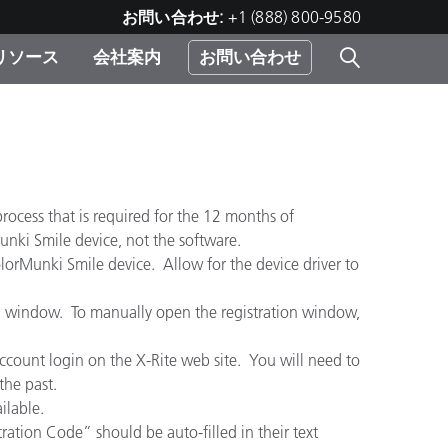
お問い合わせ:
+1 (888) 800-9580
リソース
会社案内
お問い合わせ
レー
プリ
ー
 ソ
ocess that is required for the 12 months of
）
unki Smile device, not the software.
む）
ジ
lorMunki Smile device. Allow for the device driver to
on window. To manually open the registration window,
count login on the X-Rite web site. You will need to
the past.
ilable.
tion Code” should be auto-filled in their text