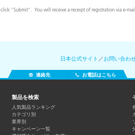
lick “Submit”. You will receive a receipt of registration via e-ma
製紙業
建築基材
耐久消費財
日本公式サイト
／
お問い合わ
連絡先
お電話はこちら
製品を検索
人気製品ランキング
カテゴリ別
業界別
キャンペーン一覧