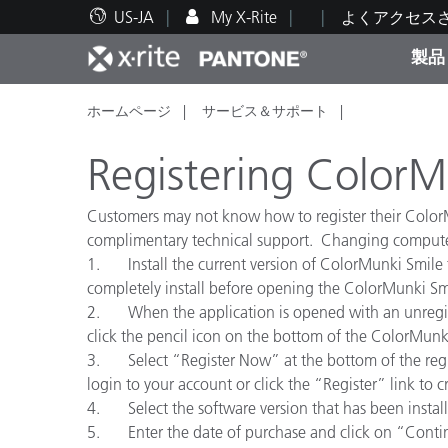
US-JA
My X-Rite
よくアクセス
製品
ホームページ
サービス＆サポート
人気製品ランキング
印刷＆パッケージ印刷
テクニカルサポート
教育関連資料
カテ
塗料
修理
トレ
Registering ColorM
Customers may not know how to register their ColorMu
complimentary technical support. Changing computers w
1. Install the current version of ColorMunki Smile f
ブラ
completely install before opening the ColorMunki Smi
自動車
テキ
2. When the application is opened with an unregiste
click the pencil icon on the bottom of the ColorMun
3. Select “Register Now” at the bottom of the regis
login to your account or click the “Register” link to 
4. Select the software version that has been installed
化粧
5. Enter the date of purchase and click on “Continu