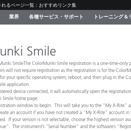
されるページ一覧：おすすめリンク集
業界
各種サービス・サポート
トレーニング＆
ゴリ別
・塗装
の流れ・サービス一覧
ーニング
生産終了製品：アップグ
ディスプレイメーカー＆
弊社へのお問い合わせ
X-Riteラーニングセンタ
ド製品を検索
ンターメーカー対象 OEM
unki Smile
リューション
キャンペーン
nki SmileThe ColorMunki Smile registration is a one-time-only pr
機材貸出サービス（無料
ill not require registration as the registration is for the ColorM
製品リスト（旧製品も含
消費者向け製品パッケー
or your specific operating system, reboot, and then plug in the Co
ンド体験センター
le application.
その他のリソース
スタイル
red device connected, it will automatically open the registrati
ki Smile home page.
食品の測色
tration window to begin. This will take you to the “My X-Rite” ac
create an account if you have not created a “My X-Rite” account in 
ライフサイエンス
. If your version is not selectable, choose the highest version ava
品メーカー
e”. The instrument’s “Serial Number” and the software’s “Registra
家庭電化製品