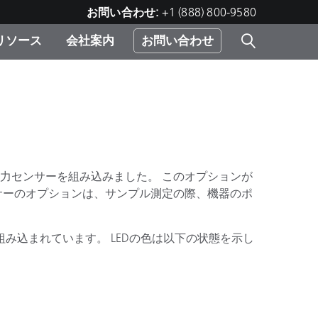
お問い合わせ:
+1 (888) 800-9580
リソース
会社案内
お問い合わせ
レー
プリ
ー
 ソ
）
む）
力センサーを組み込みました。 このオプションが
ジ
サーのオプションは、サンプル測定の際、機器のポ
組み込まれています。 LEDの色は以下の状態を示し