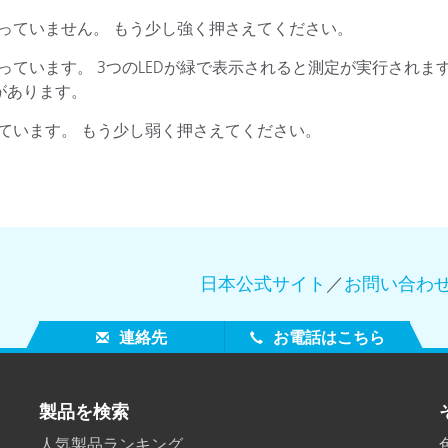
かっていません。 もう少し強く押さえてください。
製紙業
かっています。 3つのLEDが緑で表示されると測定が実行され
建築基材
があります。
耐久消費財
ぎています。 もう少し弱く押さえてください。
日本公式サイト
／
お問い合わ
連絡先
お電話はこちら
製品を検索
人気製品ランキング