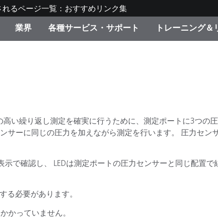
されるページ一覧：おすすめリンク集
業界
各種サービス・サポート
トレーニング＆
ゴリ別
・塗装
の流れ・サービス一覧
ーニング
生産終了製品：アップグ
ディスプレイメーカー＆
弊社へのお問い合わせ
X-Riteラーニングセンタ
ド製品を検索
ンターメーカー対象 OEM
リューション
キャンペーン
機材貸出サービス（無料
製品リスト（旧製品も含
の高い繰り返し測定を確実に行うために、測定ポートに3つの圧
消費者向け製品パッケー
センサーに同じの圧力を加えながら測定を行います。 圧力セン
ンド体験センター
その他のリソース
スタイル
表示で確認し、 LEDは測定ポートの圧力センサーと同じ配置で
食品の測色
効にする必要があります。
ライフサイエンス
品メーカー
たくかかっていません。
家庭電化製品