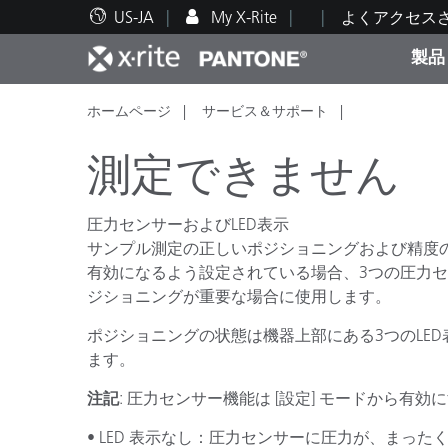
US-JA
My X-Rite
よくアクセス
製品
ホームページ
サービス＆サポート
人気製品ランキング
印刷＆パッケージ印刷
テクニカルサポート
教育関連資料
カテ
塗料
修理
トレ
測定できません
圧力センサーおよびLED表示
サンプル測定の正しいポジショニングおよび精度
有効になるよう設定されている場合、3つの圧力
ブラ
ジショニングが重要な場合に使用します。
自動車
テキ
ポジショニングの状態は機器上部にある3つのLED
ます。
注記
: 圧力センサー機能は [設定] モードから有
化粧
• LED 表示なし：圧力センサーに圧力が、まっ