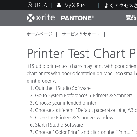
US-JA
My X-Rite
よくアクセス
製品
ホームページ
サービス＆サポート
人気製品ランキング
印刷＆パッケージ印刷
テクニカルサポート
教育関連資料
カテ
塗料
修理
トレ
Printer Test Chart 
i1Studio printer test charts may print with poor orien
chart prints with poor orientation on Mac...too small
print properly:
ブラ
Quit the i1Studio Software
自動車
テキ
Go to System Preferences > Printers & Scanners
Choose your intended printer
Choose a different "Default paper size" (i.e, A3 o
Close the Printers & Scanners window
Start i1Studio Software
化粧
Choose "Color Print" and click on the "Print..." 