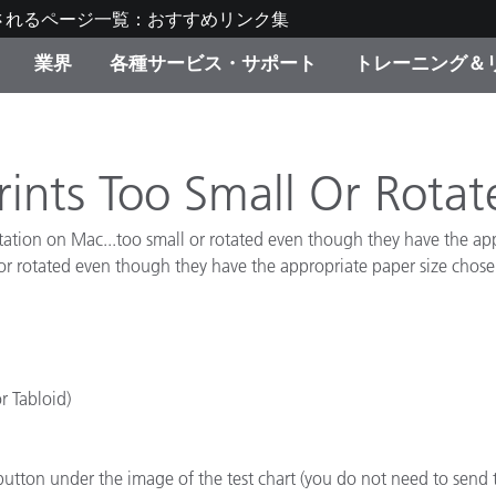
されるページ一覧：おすすめリンク集
業界
各種サービス・サポート
トレーニング＆
ゴリ別
・塗装
の流れ・サービス一覧
ーニング
生産終了製品：アップグ
ディスプレイメーカー＆
弊社へのお問い合わせ
X-Riteラーニングセンタ
ド製品を検索
ンターメーカー対象 OEM
Prints Too Small Or Rot
リューション
キャンペーン
tation on Mac...too small or rotated even though they have the appr
機材貸出サービス（無料
 or rotated even though they have the appropriate paper size chosen
製品リスト（旧製品も含
消費者向け製品パッケー
ンド体験センター
その他のリソース
スタイル
食品の測色
r Tabloid)
ライフサイエンス
品メーカー
button under the image of the test chart (you do not need to send th
家庭電化製品