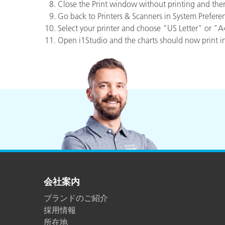
プラスチック
Close the Print window without printing and then
Go back to Printers & Scanners in System Prefere
Select your printer and choose "US Letter" or "A
Open i1Studio and the charts should now print in
会社案内
ブランドのご紹介
採用情報
所在地