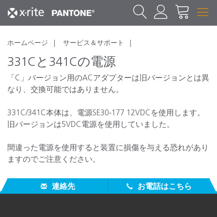
ホームページ
サービス＆サポート
331Cと341Cの電源
「C」バージョン用のACアダプターは旧バージョンとは異
なり、交換可能ではありません。
331C/341C本体は、電源SE30-177 12VDCを使用します。
旧バージョンは5VDC電源を使用していました。
間違った電源を使用すると装置に損傷を与える恐れがあり
ますのでご注意ください。
331Cと341C装置には、SE30-177のみをご使用ください。
連絡先
お電話はこちら