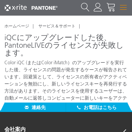
ホームページ
サービス＆サポート
iQCにアップグレードした後、
PantoneLIVEのライセンスが失敗し
ます。
Color iQC (またはColor iMatch）のアップグレードを実行
した後、ライセンスの問題が発生するケースが報告されて
います。回避策として、ライセンスの所有者がアクティベ
ーションを無効にし、新しいライセンスキーを再発行する
方法があります。そのライセンスを使用するユーザーは、
自動メールに返答しコンピューターに新しいキーをアクテ
ィベーションする必要があります。
連絡先
お電話はこちら
会社案内