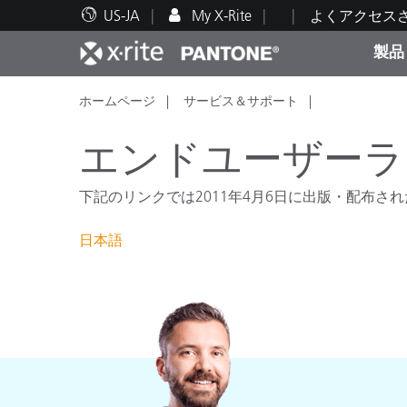
US-JA
My X-Rite
よくアクセス
製品
ホームページ
サービス＆サポート
人気製品ランキング
印刷＆パッケージ印刷
テクニカルサポート
教育関連資料
カテ
塗料
修理
トレ
エンドユーザーライ
下記のリンクでは2011年4月6日に出版・配布され
日本語
ブラ
自動車
テキ
化粧