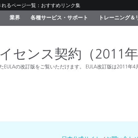
されるページ一覧：おすすめリンク集
業界
各種サービス・サポート
トレーニング＆
ゴリ別
・塗装
の流れ・サービス一覧
ーニング
生産終了製品：アップグ
ディスプレイメーカー＆
弊社へのお問い合わせ
X-Riteラーニングセンタ
ド製品を検索
ンターメーカー対象 OEM
センス契約（2011年
リューション
キャンペーン
たEULAの改訂版をご覧いただけます。 EULA改訂版は2011年
機材貸出サービス（無料
製品リスト（旧製品も含
消費者向け製品パッケー
ンド体験センター
その他のリソース
スタイル
食品の測色
ライフサイエンス
品メーカー
家庭電化製品