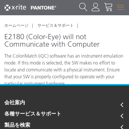
ホームページ
サービス＆サポート
E2180 (Color-Eye) will not
Communicate with Computer
The ColoriMatch (iQC) software has an instrument emulation
mode. If this mode is selected, the SW makes no effort to
locate and communicate with a physical instrument. Ensure
that your SW is properly configured to operate with your
particular instrument hardware.
会社案内
各種サービス＆サポート
製品を検索