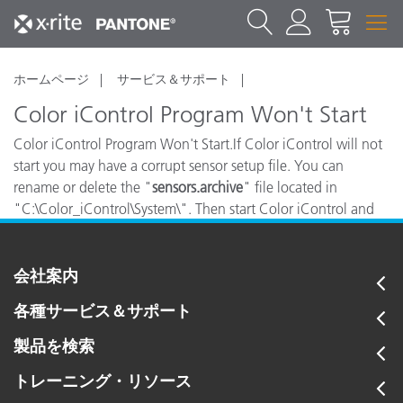
ホームページ
サービス＆サポート
Color iControl Program Won't Start
Color iControl Program Won't Start.If Color iControl will not
start you may have a corrupt sensor setup file. You can
rename or delete the "
sensors.archive
" file located in
"C:\Color_iControl\System\". Then start Color iControl and
you will be promted to install your spectro.
会社案内
各種サービス＆サポート
製品を検索
トレーニング・リソース