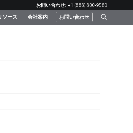
お問い合わせ:
+1 (888) 800-9580
リソース
会社案内
お問い合わせ
レー
プリ
ー
 ソ
）
む）
ジ