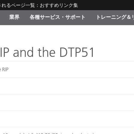
されるページ一覧：おすすめリンク集
業界
各種サービス・サポート
トレーニング＆
ゴリ別
・塗装
の流れ・サービス一覧
ーニング
生産終了製品：アップグ
ディスプレイメーカー＆
弊社へのお問い合わせ
X-Riteラーニングセンタ
ド製品を検索
ンターメーカー対象 OEM
IP and the DTP51
リューション
キャンペーン
機材貸出サービス（無料
 RIP
製品リスト（旧製品も含
消費者向け製品パッケー
ンド体験センター
その他のリソース
スタイル
食品の測色
ライフサイエンス
品メーカー
家庭電化製品