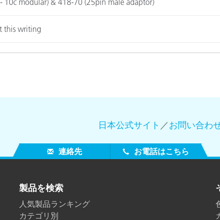
 - 10c modular) & 418-70 (25pin male adaptor)
製紙業
 this writing
建築基材
耐久消費財
日本公式サイト
／
お問い合わ
連絡先
お電話はこちら
製品を検索
人気製品ランキング
カテゴリ別