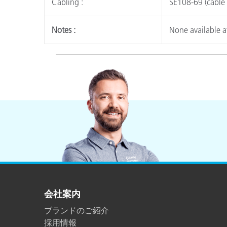
プラスチック
Cabling :
SE108-69 (cable
Notes :
None available at
会社案内
ブランドのご紹介
採用情報