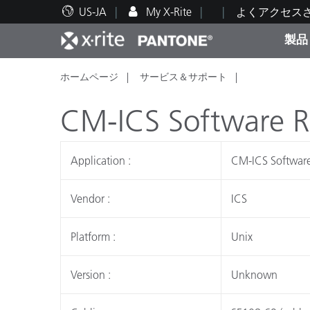
US-JA
My X-Rite
よくアクセス
製品
ホームページ
サービス＆サポート
人気製品ランキング
印刷＆パッケージ印刷
テクニカルサポート
教育関連資料
カテ
塗料
修理
トレ
CM-ICS Software R
Application :
CM-ICS Software
ブラ
Vendor :
ICS
自動車
テキ
Platform :
Unix
Version :
Unknown
化粧