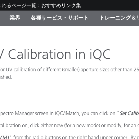
されるページ一覧：おすすめリンク集
業界
各種サービス・サポート
トレーニング＆
ゴリ別
・塗装
の流れ・サービス一覧
ーニング
生産終了製品：アップグ
ディスプレイメーカー＆
弊社へのお問い合わせ
X-Riteラーニングセンタ
ド製品を検索
ンターメーカー対象 OEM
 Calibration in iQC
リューション
キャンペーン
 UV calibration of different (smaller) aperture sizes other than 2
機材貸出サービス（無料
製品リスト（旧製品も含
ished.
消費者向け製品パッケー
ンド体験センター
その他のリソース
スタイル
食品の測色
 Spectro Manager screen in iQC/iMatch, you can click on "
Set Cali
ライフサイエンス
ibration on, click either new (for a new mode) or modify, for an 
品メーカー
家庭電化製品
/ M1
" from the radio buttons on the right hand upper corner. By de