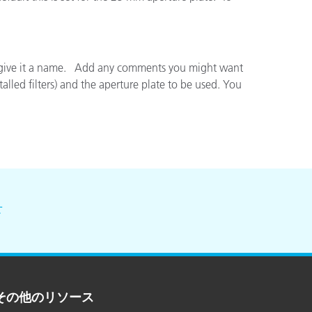
and give it a name. Add any comments you might want
lled filters) and the aperture plate to be used. You
せ
その他のリソース