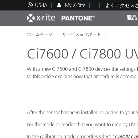
US-JA
My X-Rite
よくアクセス
製品
ホームページ
サービス＆サポート
人気製品ランキング
印刷＆パッケージ印刷
テクニカルサポート
教育関連資料
カテ
塗料
修理
トレ
Ci7600 / Ci7800 UV
With a new Ci7600 and Ci7800 devices the settings for
so this article explains how that procedure is accompl
ブラ
自動車
テキ
After the sensor has been installed or added to your
For the mode or modes that you want to employ UV cal
化粧
In the calibration mode properties select "
Cal/UV Cal