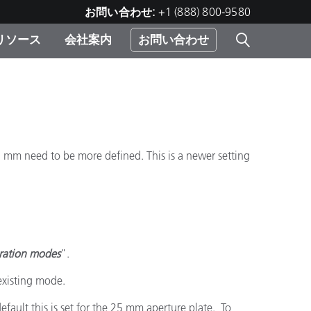
お問い合わせ:
+1 (888) 800-9580
リソース
会社案内
お問い合わせ
レー
プリ
ー
 ソ
5 mm need to be more defined. This is a newer setting
）
む）
ジ
bration modes
".
existing mode.
fault this is set for the 25 mm aperture plate. To