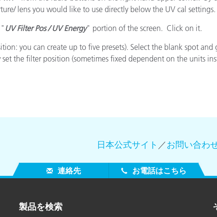
rture/ lens you would like to use directly below the UV cal settings.
製紙業
 "
UV Filter Pos / UV Energy
" portion of the screen. Click on it.
建築基材
sition: you can create up to five presets). Select the blank spot 
 the filter position (sometimes fixed dependent on the units insta
耐久消費財
日本公式サイト
／
お問い合わ
連絡先
お電話はこちら
製品を検索