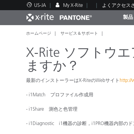
US-JA
My X-Rite
よくアクセス
製品
ホームページ
サービス＆サポート
人気製品ランキング
印刷＆パッケージ印刷
テクニカルサポート
教育関連資料
カテ
塗料
修理
トレ
X-Rite ソフ
ますか？
最新のインストーラーはX-RiteのWebサイト
http:/
ブラ
自動車
テキ
- i1Match プロファイル作成用
- i1Share 測色と色管理
- i1Diagnostic i1機器の診断，i1PRO機
化粧