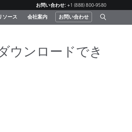
お問い合わせ:
+1 (888) 800-9580
リソース
会社案内
お問い合わせ
レー
プリ
ー
 ソ
ーをダウンロードでき
）
む）
ジ