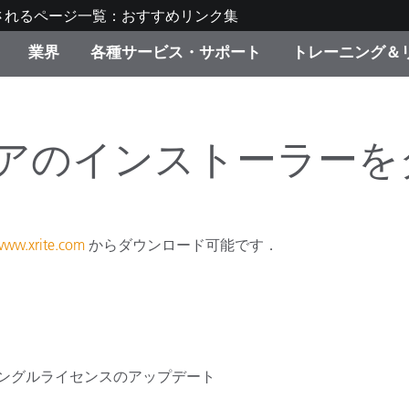
されるページ一覧：おすすめリンク集
業界
各種サービス・サポート
トレーニング＆
ゴリ別
・塗装
の流れ・サービス一覧
ーニング
生産終了製品：アップグ
ディスプレイメーカー＆
弊社へのお問い合わせ
X-Riteラーニングセンタ
ド製品を検索
ンターメーカー対象 OEM
トウエアのインストーラ
リューション
キャンペーン
機材貸出サービス（無料
製品リスト（旧製品も含
消費者向け製品パッケー
/www.xrite.com
からダウンロード可能です．
ンド体験センター
その他のリソース
スタイル
食品の測色
ライフサイエンス
器内部のドングルライセンスのアップデート
品メーカー
家庭電化製品