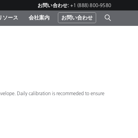
お問い合わせ:
+1 (888) 800-9580
リソース
会社案内
お問い合わせ
レー
プリ
ー
 ソ
）
む）
ジ
envelope. Daily calibration is recommeded to ensure