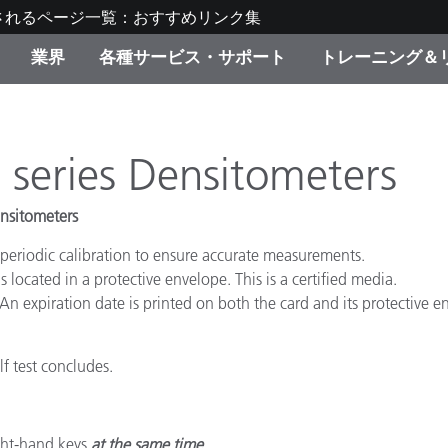
されるページ一覧：おすすめリンク集
業界
各種サービス・サポート
トレーニング＆
ゴリ別
・塗装
の流れ・サービス一覧
ーニング
生産終了製品：アップグ
ディスプレイメーカー＆
弊社へのお問い合わせ
X-Riteラーニングセンタ
ド製品を検索
ンターメーカー対象 OEM
 series Densitometers
リューション
キャンペーン
ensitometers
機材貸出サービス（無料
製品リスト（旧製品も含
 periodic calibration to ensure accurate measurements.
消費者向け製品パッケー
ンド体験センター
t is located in a protective envelope. This is a certified media.
その他のリソース
スタイル
 An expiration date is printed on both the card and its protective 
食品の測色
lf test concludes.
ライフサイエンス
品メーカー
家庭電化製品
ght-hand keys
at the same time
.