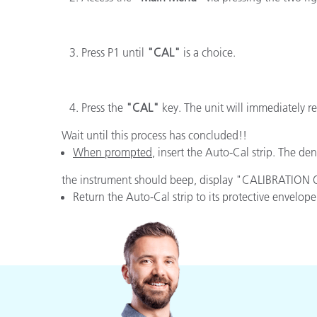
プラスチック
Press P1 until
"CAL"
is a choice.
Press the
"CAL"
key. The unit will immediately re
Wait until this process has concluded!!
When prompted
, insert the Auto-Cal strip. The de
the instrument should beep, display "CALIBRATION 
Return the Auto-Cal strip to its protective envelope