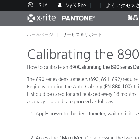
US-JA
My X-Rite
よくアクセス
製品
ホームページ
サービス＆サポート
人気製品ランキング
印刷＆パッケージ印刷
テクニカルサポート
教育関連資料
カテ
塗料
修理
トレ
Calibrating the 890
How to calibrate an 890
Calibrating the 890 series D
The 890 series densitometers (890, 891, 892) require
ブラ
Begin by locating the Auto-Cal strip (
PN 880-100
). I
自動車
テキ
It should be cared for and replaced every
18 months
.
accuracy. To calibrate proceed as follows:
Apply power to the densitometer; wait until its se
化粧
Access the
"Main Menu"
via pressing the two ri