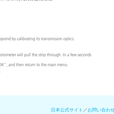
製紙業
建築基材
耐久消費財
spond by calibrating its transmission optics.
nsitometer will pull the strip through. In a few seconds
OK", and then return to the main menu.
.
日本公式サイト
／
お問い合わ