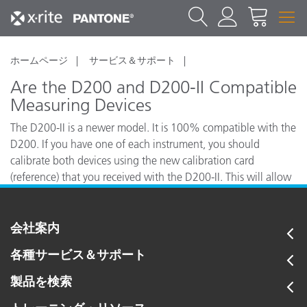
ホームページ
サービス＆サポート
Are the D200 and D200-II Compatible
Measuring Devices
The D200-II is a newer model. It is 100% compatible with the
D200. If you have one of each instrument, you should
calibrate both devices using the new calibration card
(reference) that you received with the D200-II. This will allow
close inter-instrument agreement between the two devices.
会社案内
各種サービス＆サポート
製品を検索