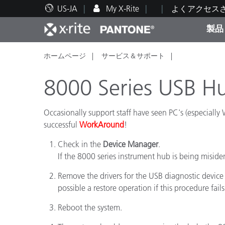
US-JA
My X-Rite
よくアクセス
製品
ホームページ
サービス＆サポート
人気製品ランキング
印刷＆パッケージ印刷
テクニカルサポート
教育関連資料
カテ
塗料
修理
トレ
8000 Series USB Hu
Occasionally support staff have seen PC's (especiall
successful
WorkAround
!
ブラ
Check in the
Device Manager
.
自動車
テキ
If the 8000 series instrument hub is being misident
Remove the drivers for the USB diagnostic devic
possible a restore operation if this procedure fails
Reboot the system.
化粧