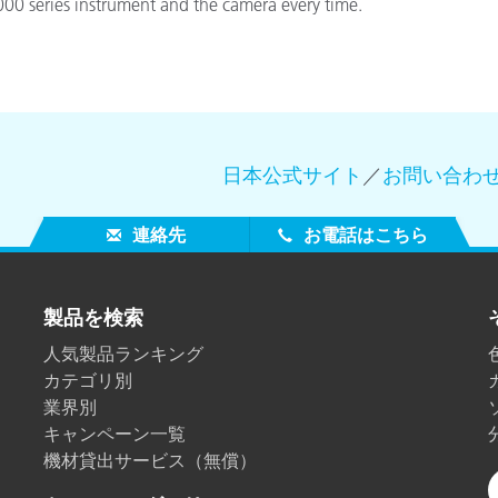
00 series instrument and the camera every time.
製紙業
建築基材
耐久消費財
日本公式サイト
／
お問い合わ
連絡先
お電話はこちら
製品を検索
人気製品ランキング
カテゴリ別
業界別
キャンペーン一覧
機材貸出サービス（無償）