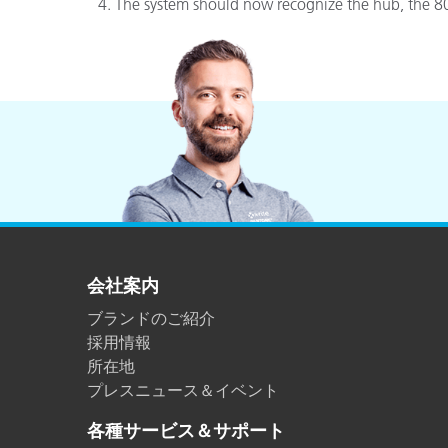
プラスチック
The system should now recognize the hub, the 80
会社案内
ブランドのご紹介
採用情報
所在地
プレスニュース＆イベント
各種サービス＆サポート