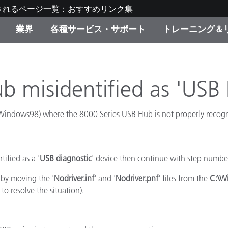
されるページ一覧：おすすめリンク集
業界
各種サービス・サポート
トレーニング＆
ゴリ別
・塗装
の流れ・サービス一覧
ーニング
生産終了製品：アップグ
ディスプレイメーカー＆
弊社へのお問い合わせ
X-Riteラーニングセンタ
ド製品を検索
ンターメーカー対象 OEM
b misidentified as 'USB 
リューション
キャンペーン
y Windows98) where the 8000 Series USB Hub is not properly recogn
機材貸出サービス（無料
製品リスト（旧製品も含
消費者向け製品パッケー
ンド体験センター
その他のリソース
スタイル
ified as a '
USB diagnostic
' device then continue with step numbe
e by
moving
the '
Nodriver.inf
' and '
Nodriver.pnf
' files from the
C:\W
食品の測色
 to resolve the situation).
ライフサイエンス
品メーカー
家庭電化製品