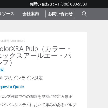
お問い合わせ:
+1 (888) 800-9580
リソース
会社案内
お問い合わせ
）
レー
プリ
ー
 ソ
デル番号
MOLXRA45
olorXRA Pulp（カラー・
エックスアールエー・パ
）
む）
ルプ）
ジ
EW
ルプのインライン測定
quest a Quote
パルプ段階で色の問題を早期に特定＆修正
バイパスシステムにおいて厚みのあるパルプ