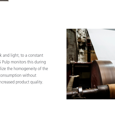
 and light, to a constant
5 Pulp monitors this during
alize the homogeneity of the
 consumption without
increased product quality.