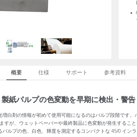
製紙業
建築基材
耐久消費財
概要
仕様
サポート
参考資料
製紙パルプの色変動を早期に検出・警告
光増白剤の情報が初めて使用可能になるのはパルプ段階です。
ますが、ウェットペーパーや最終製品に色変動が発生することを予期
あるパルプの色、白色、輝度を測定するコンパクトな 45/0 イン