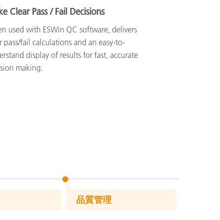
e Clear Pass / Fail Decisions
n used with ESWin QC software, delivers
r pass/fail calculations and an easy-to-
rstand display of results for fast, accurate
ision making.
品質管理