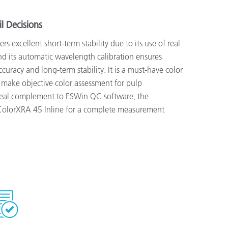
l Decisions
s excellent short-term stability due to its use of real
 its automatic wavelength calibration ensures
uracy and long-term stability. It is a must-have color
make objective color assessment for pulp
deal complement to ESWin QC software, the
ColorXRA 45 Inline for a complete measurement