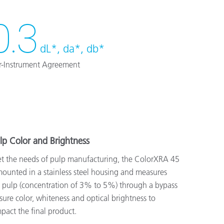
0.3
dL*, da*, db*
er-Instrument Agreement
lp Color and Brightness
eet the needs of pulp manufacturing, the ColorXRA 45
ounted in a stainless steel housing and measures
ick pulp (concentration of 3% to 5%) through a bypass
sure color, whiteness and optical brightness to
mpact the final product.