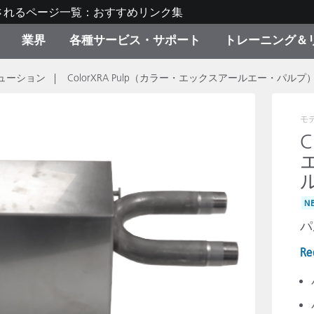
されるページ一覧：おすすめリンク集
業界
各種サービス・サポート
トレーニング＆
ューション
ColorXRA Pulp（カラー・エックスアールエー・パルプ
ゴリ別
・塗装
の流れ・サービス一覧
ーニング
生産終了製品：アップグ
ディスプレイメーカー＆
弊社へのお問い合わせ
X-Riteラーニングセンタ
ド製品を検索
ンターメーカー対象 OEM
リューション
モ
キャンペーン
C
機材貸出サービス（無料
製品リスト（旧製品も含
消費者向け製品パッケー
ンド体験センター
その他のリソース
N
スタイル
パ
食品の測色
Re
ライフサイエンス
品メーカー
家庭電化製品