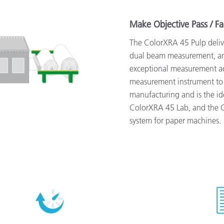
Make Objective Pass / Fai
The ColorXRA 45 Pulp deliver
dual beam measurement, and
exceptional measurement acc
measurement instrument to 
manufacturing and is the i
ColorXRA 45 Lab, and the 
system for paper machines.