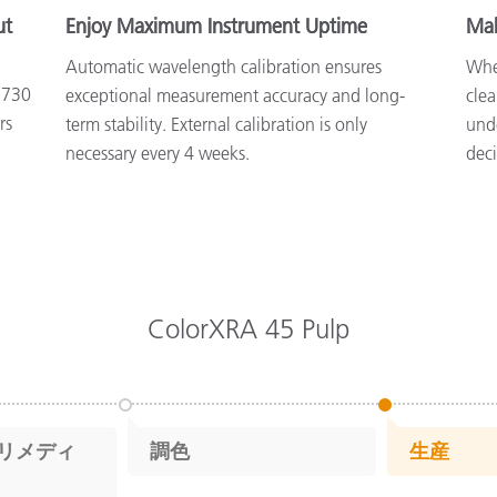
ut
Enjoy Maximum Instrument Uptime
Mak
Automatic wavelength calibration ensures
Whe
 730
exceptional measurement accuracy and long-
clea
rs
term stability. External calibration is only
unde
necessary every 4 weeks.
dec
ColorXRA 45 Pulp
プリメディ
調色
生産