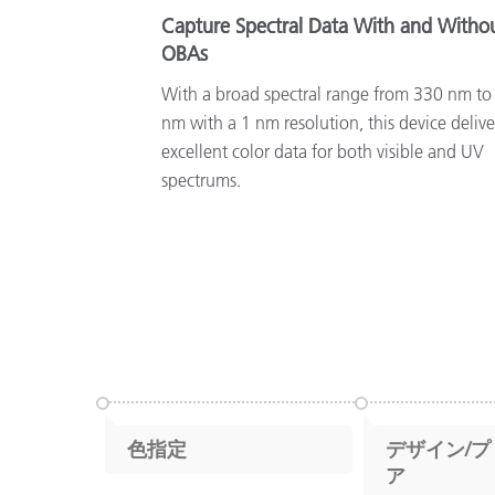
Capture Spectral Data With and Witho
OBAs
With a broad spectral range from 330 nm to
nm with a 1 nm resolution, this device delive
excellent color data for both visible and UV
spectrums.
色指定
デザイン/
ア