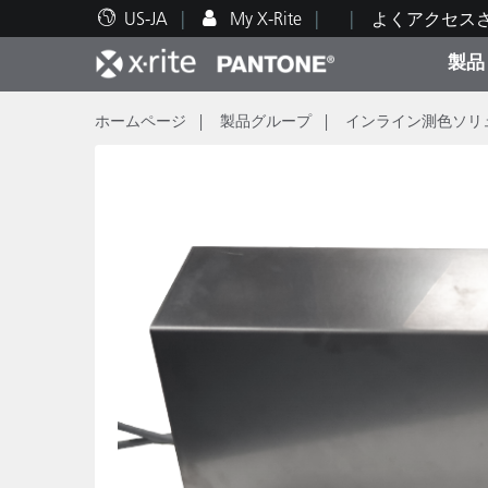
US-JA
My X-Rite
よくアクセス
製品
ホームページ
製品グループ
インライン測色ソリ
人気製品ランキング
印刷＆パッケージ印刷
テクニカルサポート
教育関連資料
カテ
塗料
修理
トレ
ブラ
自動車
テキ
化粧