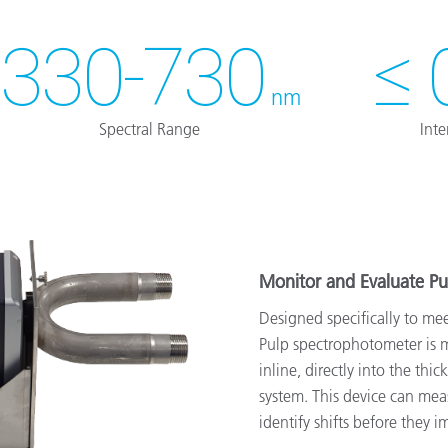
330-730
≤ 
nm
Spectral Range
Int
Monitor and Evaluate Pu
Designed specifically to m
Pulp spectrophotometer is m
inline, directly into the th
system. This device can mea
identify shifts before they i