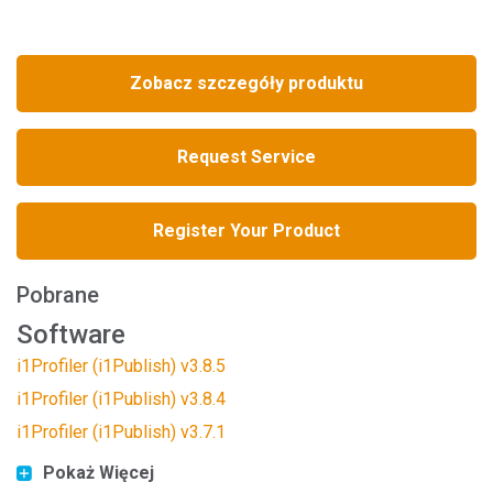
Zobacz szczegóły produktu
Request Service
Register Your Product
Pobrane
Software
i1Profiler (i1Publish) v3.8.5
i1Profiler (i1Publish) v3.8.4
i1Profiler (i1Publish) v3.7.1
Pokaż Więcej