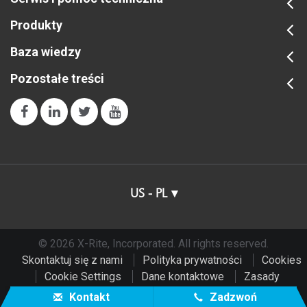
Produkty
Baza wiedzy
Pozostałe treści
US - PL
© 2026 X-Rite, Incorporated. All rights reserved.
Skontaktuj się z nami
Polityka prywatności
Cookies
Cookie Settings
Dane kontaktowe
Zasady
użytkowania
Do Not Sell or Share My Data
Kontakt
Zadzwoń