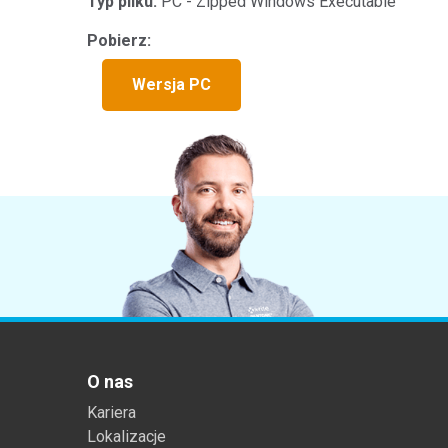
Typ pliku:
PC - Zipped Windows Executable
Tworzywa sztuczne
Pobierz:
Wersja PC
O nas
Kariera
Lokalizacje