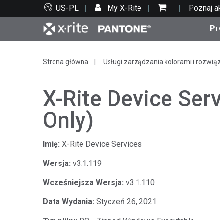
US-PL
My X-Rite
Poznaj a
Pr
Top produkty
Druk i opakowania
Wsparcie techniczne
Zasoby edukacyjne
Kate
Farby
Serwi
Szko
Strona główna
Usługi zarządzania kolorami i rozwią
X-Rite Device Ser
Only)
Bran
Imię:
X-Rite Device Services
Tekst
Motoryzacja
Wersja:
v3.1.119
Wcześniejsza Wersja:
v3.1.110
Data Wydania:
Styczeń 26, 2021
Cosm