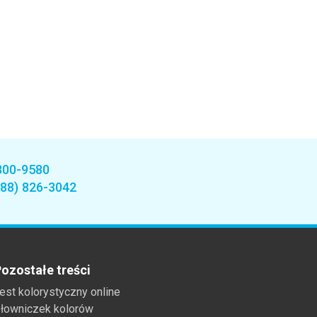
800-9580
888) 826-3042
ozostałe treści
est kolorystyczny online
łowniczek kolorów