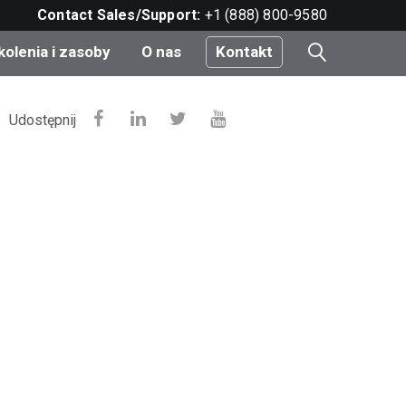
Contact Sales/Support:
+1 (888) 800-9580
kolenia i zasoby
O nas
Kontakt
i
Udostępnij
e
do
nt