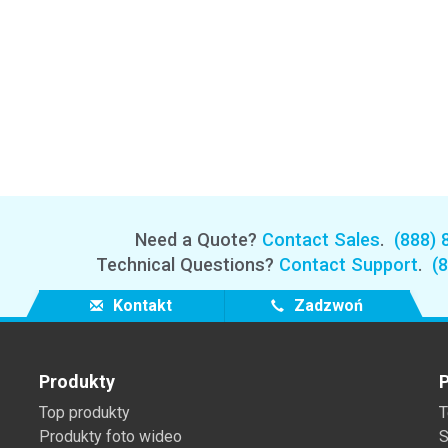
Branża papiernicza
Materiały budowlane
Dobra trwałe
Need a Quote?
Contact Sales
.
(888) 
Technical Questions?
Contact Support
.
(
Kontakt
Zadzwoń
Produkty
P
Top produkty
T
Produkty foto wideo
S