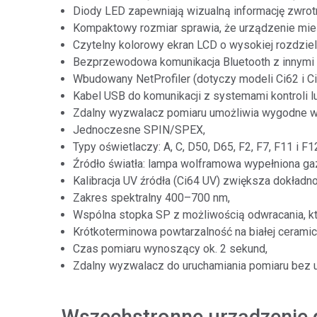
Diody LED zapewniają wizualną informację zwro
Kompaktowy rozmiar sprawia, że urządzenie mieśc
Czytelny kolorowy ekran LCD o wysokiej rozdziel
Bezprzewodowa komunikacja Bluetooth z innymi
Wbudowany NetProfiler (dotyczy modeli Ci62 i Ci6
Kabel USB do komunikacji z systemami kontroli l
Zdalny wyzwalacz pomiaru umożliwia wygodne 
Jednoczesne SPIN/SPEX,
Typy oświetlaczy: A, C, D50, D65, F2, F7, F11 i F1
Źródło światła: lampa wolframowa wypełniona g
Kalibracja UV źródła (Ci64 UV) zwiększa dokład
Zakres spektralny 400–700 nm,
Wspólna stopka SP z możliwością odwracania, kt
Krótkoterminowa powtarzalność na białej ceramic
Czas pomiaru wynoszący ok. 2 sekund,
Zdalny wyzwalacz do uruchamiania pomiaru bez u