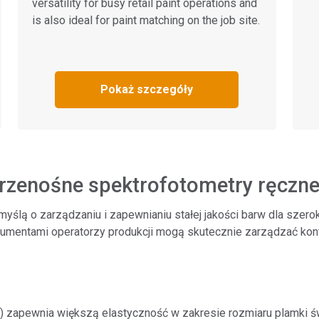
versatility for busy retail paint operations and
is also ideal for paint matching on the job site.
Pokaż szczegóły
przenośne spektrofotometry ręczn
yślą o zarządzaniu i zapewnianiu stałej jakości barw dla szerok
rumentami operatorzy produkcji mogą skutecznie zarządzać kont
 zapewnia większą elastyczność w zakresie rozmiaru plamki św