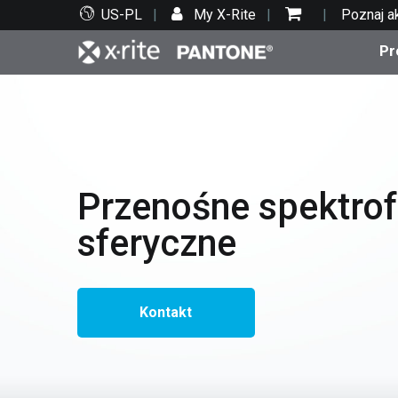
US-PL
My X-Rite
Poznaj a
Pr
Top produkty
Druk i opakowania
Wsparcie techniczne
Zasoby edukacyjne
Kate
Farby
Serwi
Szko
Przenośne spektro
sferyczne
Bran
Tekst
Motoryzacja
Kontakt
Cosm