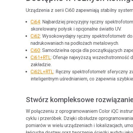
Urządzenia z serii Ci60 zapewniają stabilny syste
Ci64
: Najbardziej precyzyjny ręczny spektrofoto
skorelowany połysk i opcjonalne światło UV.
Ci62
: Wysokowydajny ręczny spektrofotometr dos
nadrukowaniach na podłożach metalowych.
Ci60
: Samodzielna opcja dla początkujących zape
Ci61+RTL
: Oferuje najwyższą wszechstronność d
zakładzie.
Ci62L+RTL
: Ręczny spektrofotometr sferyczny za
inteligentnym uśrednianiem, co zapewnia szybki
Stwórz kompleksowe rozwiązanie 
W połączeniu z oprogramowaniem Color iQC instrumen
cyklu i przeróbek. Dzięki obsłudze oprogramowania
pomiarów w wielu urządzeniach i lokalizacjach, u
łańcucha dostaw oraz tworzenie ścieżki audytu jako