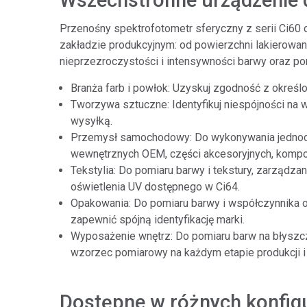
Wszechstronne urządzenie 
Przenośny spektrofotometr sferyczny z serii Ci60 
zakładzie produkcyjnym: od powierzchni lakierowa
nieprzezroczystości i intensywności barwy oraz po
Branża farb i powłok: Uzyskuj zgodność z okreś
Tworzywa sztuczne: Identyfikuj niespójności na 
wysyłką.
Przemysł samochodowy: Do wykonywania jednoc
wewnętrznych OEM, części akcesoryjnych, kompon
Tekstylia: Do pomiaru barwy i tekstury, zarząd
oświetlenia UV dostępnego w Ci64.
Opakowania: Do pomiaru barwy i współczynnika o
zapewnić spójną identyfikację marki.
Wyposażenie wnętrz: Do pomiaru barw na błyszczący
wzorzec pomiarowy na każdym etapie produkcji i
Dostępne w różnych konfigu