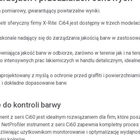
m pomiarowy, gwarantujący powtarzalne wyniki.
metr sferyczny firmy X-Rite: Ci64 jest dostępny w trzech mode
konale nadający się do zarządzania jakością barw w zastosowa
wniająca jakość barw w odbiorze, zarówno w terenie jak i na ter
o intensywnych prac lakierniczych w handlu detalicznym, ideal
projektowany z myślą o ochronie przed graffiti i powierzchniami
e i dokładne dopasowanie barw.
do kontroli barwy
t z serii Ci60 jest idealnym rozwiązaniem dla firm, które poszu
 NetProfiler instrument z serii Ci60 zapewnia kompletny proce
możliwiając użytkownikom monitorowanie i optymalizację wydajn
ści kolorów.