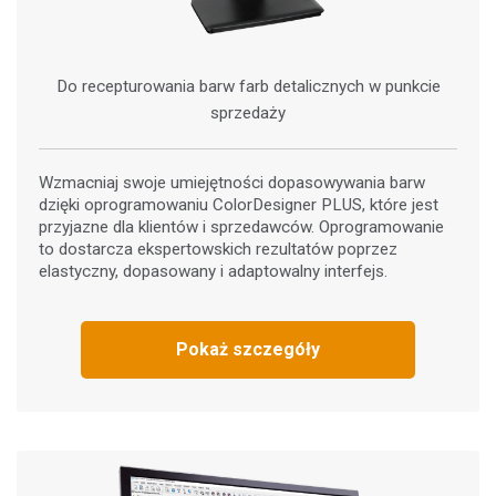
Color Theory Training: The Numbers of Color
Small Target Window Replacement Kit (SP62-
Onsite Training:
41-04-KIT)
Szkolenie u klienta
Do recepturowania barw farb detalicznych w punkcie
Pokaż szczegóły
Seminar:
sprzedaży
Fundamentals of Color and Appearance
Zobacz wszystkie szkolenia
Wzmacniaj swoje umiejętności dopasowywania barw
dzięki oprogramowaniu ColorDesigner PLUS, które jest
przyjazne dla klientów i sprzedawców. Oprogramowanie
to dostarcza ekspertowskich rezultatów poprzez
elastyczny, dopasowany i adaptowalny interfejs.
Kabel interfejsu USB 2.0 zamiennik (SE108-
Pokaż szczegóły
USBAB-03)
Pokaż szczegóły