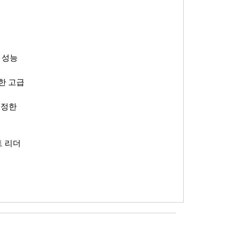
한 성능
위한 고급
진정한
차트 리더