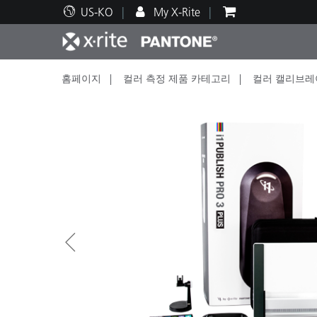
US-KO
My X-Rite
홈페이지
컬러 측정 제품 카테고리
컬러 캘리브레
주요 제품
인쇄 및 패키징
기술 지원
교육 리소스
제품
페인트
서비
교육
Brand
자동차
텍스
화장