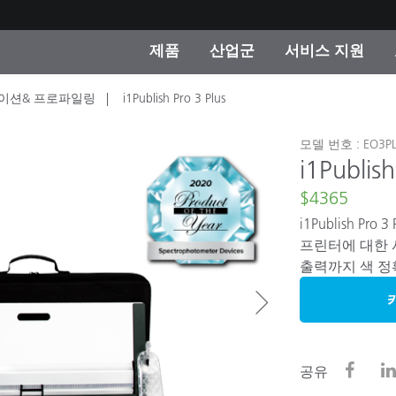
제품
산업군
서비스 지원
이션& 프로파일링
i1Publish Pro 3 Plus
 카테고리
 및 코팅
스 및 유지보수
제품을 찾을 수 없나요?
OEM 디스플레이 및 프
X-Rite 코리아 연락
컨설팅 및 감사
제조사
모델 번호 : EO3PL
진행중인 프로모션
i1Publish
온라인 스토어
$4365
소비재
i1Publish P
인기 다운로드
 Experience Center
프린터에 대한 
타일
출력까지 색 정
기타 리소스
식품 컬러 측정
생명과학
공유
소비자 가전제품
품 제조사