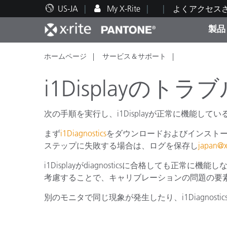
US-JA
My X-Rite
よくアクセス
製品
ホームページ
サービス＆サポート
人気製品ランキング
印刷＆パッケージ印刷
テクニカルサポート
教育関連資料
カテ
塗料
修理
トレ
i1Displayの
次の手順を実行し、i1Displayが正常に機能し
まず
i1Diagnostics
をダウンロードおよびインストール
ブラ
ステップに失敗する場合は、ログを保存し
japan@x
自動車
テキ
i1Displayがdiagnosticsに合格しても
考慮することで、キャリブレーションの問題の要
別のモニタで同じ現象が発生したり、i1Diagno
化粧