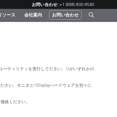
お問い合わせ:
+1 (888) 800-9580
リソース
会社案内
お問い合わせ
レー
プリ
ー
 ソ
）
む）
ジ
icユーティリティを実行してださい。i1がいずれかの
ださい。モニタとi1Displayハードウェアを別々に
をご連絡ください。