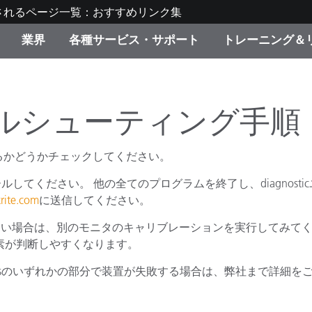
されるページ一覧：おすすめリンク集
業界
各種サービス・サポート
トレーニング＆
ゴリ別
・塗装
の流れ・サービス一覧
ーニング
生産終了製品：アップグ
ディスプレイメーカー＆
弊社へのお問い合わせ
X-Riteラーニングセンタ
ド製品を検索
ンターメーカー対象 OEM
トラブルシューティング手順
リューション
キャンペーン
ているかどうかチェックしてください。
機材貸出サービス（無料
製品リスト（旧製品も含
消費者向け製品パッケー
してください。 他の全てのプログラムを終了し、diagnost
ンド体験センター
rite.com
に送信してください。
その他のリソース
スタイル
正常に機能しない場合は、別のモニタのキャリブレーションを実行してみてく
素が判断しやすくなります。
食品の測色
sticsのいずれかの部分で装置が失敗する場合は、弊社まで詳細
ライフサイエンス
品メーカー
家庭電化製品