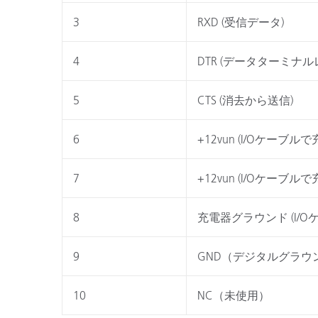
プラスチック
3
RXD (受信データ)
4
DTR (データターミナル
5
CTS (消去から送信)
6
+12vun (I/Oケーブ
7
+12vun (I/Oケーブ
8
充電器グラウンド (I/
9
GND（デジタルグラウ
10
NC（未使用）