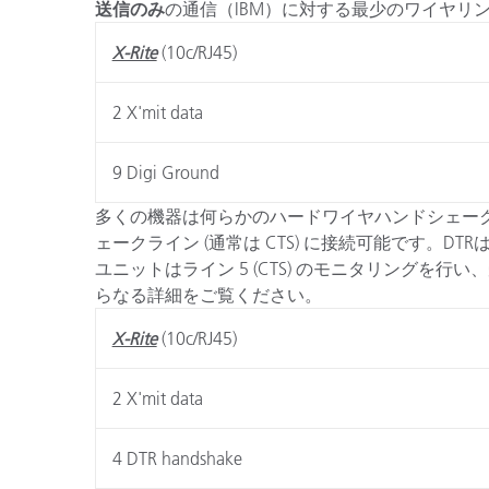
送信のみ
の通信（IBM）に対する最少のワイヤリ
X-Rite
(10c/RJ45)
2 X'mit data
9 Digi Ground
多くの機器は何らかのハードワイヤハンドシェークを必
ェークライン (通常は CTS) に接続可能です
ユニットはライン 5 (CTS) のモニタリング
らなる詳細をご覧ください。
X-Rite
(10c/RJ45)
2 X'mit data
4 DTR handshake