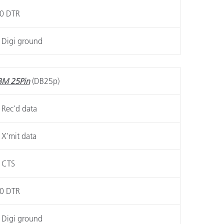
0 DTR
 Digi ground
BM 25Pin
(DB25p)
 Rec'd data
 X'mit data
 CTS
0 DTR
 Digi ground