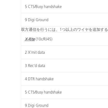
5 CTS/Busy handshake
9 Digi Ground
双方通信を行うには、1つ以上のワイヤを追加す
X-Rite
(10c/RJ45)
2 X'mit data
3 Rec'd data
4 DTR handshake
5 CTS/Busy handshake
9 Digi Ground