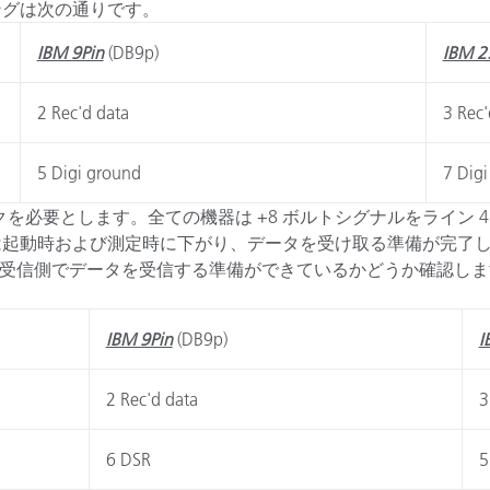
ングは次の通りです。
IBM 9Pin
(DB9p)
IBM 2
2 Rec'd data
3 Rec'
5 Digi ground
7 Dig
要とします。全ての機器は +8 ボルトシグナルをライン 4 (
。DTRは起動時および測定時に下がり、データを受け取る準備が
を行い、受信側でデータを受信する準備ができているかどうか確認
IBM 9Pin
(DB9p)
I
2 Rec'd data
3
6 DSR
5