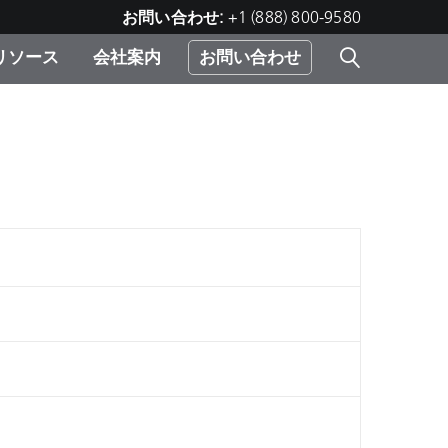
お問い合わせ:
+1 (888) 800-9580
リソース
会社案内
お問い合わせ
レー
プリ
ー
 ソ
）
む）
ジ