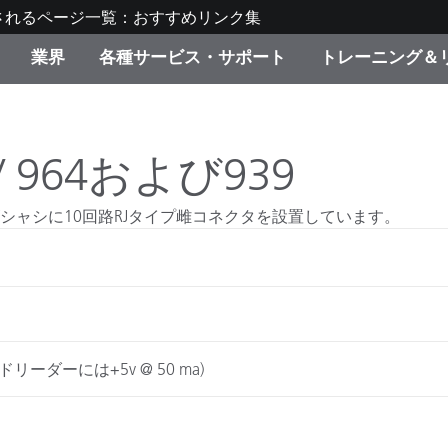
されるページ一覧：おすすめリンク集
業界
各種サービス・サポート
トレーニング＆
ゴリ別
・塗装
の流れ・サービス一覧
ーニング
生産終了製品：アップグ
ディスプレイメーカー＆
弊社へのお問い合わせ
X-Riteラーニングセンタ
ド製品を検索
ンターメーカー対象 OEM
 964および939
リューション
キャンペーン
ーズシャシに10回路RJタイプ雌コネクタを設置しています。
機材貸出サービス（無料
製品リスト（旧製品も含
消費者向け製品パッケー
ンド体験センター
その他のリソース
スタイル
食品の測色
ーダーには+5v @ 50 ma)
ライフサイエンス
品メーカー
家庭電化製品