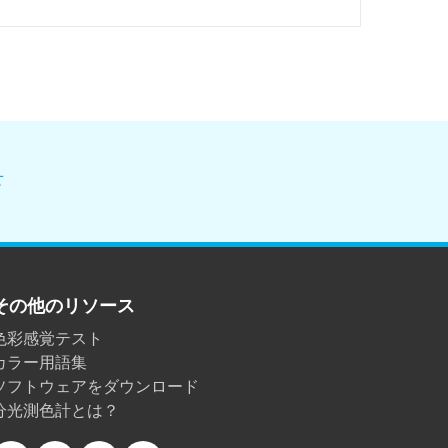
。
せ
その他のリソース
色彩感覚テスト
カラー用語集
ソフトウェアをダウンロード
分光測色計とは？