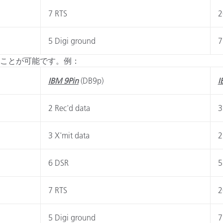
7 RTS
2
5 Digi ground
7
ることが可能です。例：
IBM 9Pin
(DB9p)
I
2 Rec'd data
3
3 X'mit data
2
6 DSR
5
7 RTS
2
5 Digi ground
7