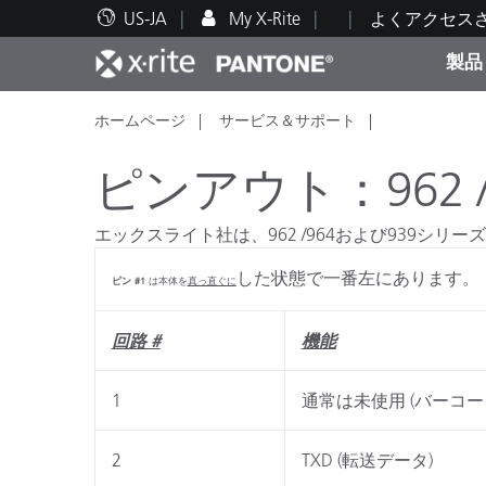
US-JA
My X-Rite
よくアクセス
製品
ホームページ
サービス＆サポート
人気製品ランキング
印刷＆パッケージ印刷
テクニカルサポート
教育関連資料
カテ
塗料
修理
トレ
ピンアウト：962 /
エックスライト社は、962 /964および939シリ
した状態で一番左にあります。
ピン #1
は本体を
真っ直ぐに
ブラ
自動車
テキ
回路 #
機能
1
通常は未使用 (バーコードリ
2
TXD (転送データ)
化粧