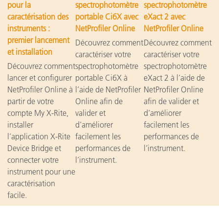
pour la
spectrophotomètre
spectrophotomètre
caractérisation des
portable Ci6X avec
eXact 2 avec
instruments :
NetProfiler Online
NetProfiler Online
premier lancement
Découvrez comment
Découvrez comment
et installation
caractériser votre
caractériser votre
Découvrez comment
spectrophotomètre
spectrophotomètre
lancer et configurer
portable Ci6X à
eXact 2 à l’aide de
NetProfiler Online à
l’aide de NetProfiler
NetProfiler Online
partir de votre
Online afin de
afin de valider et
compte My X-Rite,
valider et
d’améliorer
installer
d’améliorer
facilement les
l’application X-Rite
facilement les
performances de
Device Bridge et
performances de
l’instrument.
connecter votre
l’instrument.
instrument pour une
caractérisation
facile.