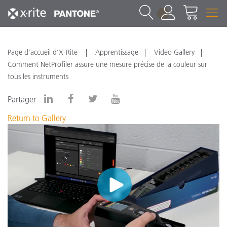
1
Page d’accueil d’X-Rite
Apprentissage
Video Gallery
Comment NetProfiler assure une mesure précise de la couleur sur
tous les instruments
Partager
Return to Gallery