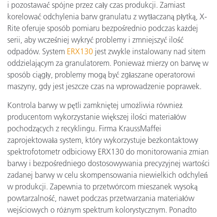
i pozostawać spójne przez cały czas produkcji. Zamiast
korelować odchylenia barw granulatu z wytłaczaną płytką, X-
Rite oferuje sposób pomiaru bezpośrednio podczas każdej
serii, aby wcześniej wykryć problemy i zmniejszyć ilość
odpadów. System
ERX130
jest zwykle instalowany nad sitem
oddzielającym za granulatorem. Ponieważ mierzy on barwę w
sposób ciągły, problemy mogą być zgłaszane operatorowi
maszyny, gdy jest jeszcze czas na wprowadzenie poprawek.
Kontrola barwy w pętli zamkniętej umożliwia również
producentom wykorzystanie większej ilości materiałów
pochodzących z recyklingu. Firma KraussMaffei
zaprojektowała system, który wykorzystuje bezkontaktowy
spektrofotometr odbiciowy ERX130 do monitorowania zmian
barwy i bezpośredniego dostosowywania precyzyjnej wartości
zadanej barwy w celu skompensowania niewielkich odchyleń
w produkcji. Zapewnia to przetwórcom mieszanek wysoką
powtarzalność, nawet podczas przetwarzania materiałów
wejściowych o różnym spektrum kolorystycznym. Ponadto