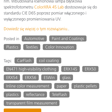
nm. Wbudowana ksenonowa lampa błyskowa
spektrofotometru
ColorXRA 45 Lab
dostosowuje się do
standardu CIE D65 poprzez pomiar włączonego i
wyłączonego promieniowania UV.
Dowiedz się więcej o tym rozwiązaniu.
.
Automotive
Paint and Coatings
Posted in
Plastics
Textiles
Color Innovation
CarFlash
coil coating
Tags:
EN471 high-visibility clothing
ERX145
ERX50
ERX54
ERX56
ESWin
glass
Inline color measurement
paper
plastic pellets
plastics
reflectance
TeleFlash
transparent film measurement