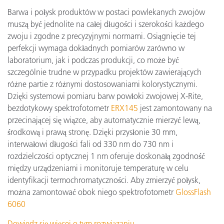
Barwa i połysk produktów w postaci powlekanych zwojów
muszą być jednolite na całej długości i szerokości każdego
zwoju i zgodne z precyzyjnymi normami. Osiągnięcie tej
perfekcji wymaga dokładnych pomiarów zarówno w
laboratorium, jak i podczas produkcji, co może być
szczególnie trudne w przypadku projektów zawierających
różne partie z różnymi dostosowaniami kolorystycznymi.
Dzięki systemowi pomiaru barw powłoki zwojowej X-Rite,
bezdotykowy spektrofotometr
ERX145
jest zamontowany na
przecinającej się wiązce, aby automatycznie mierzyć lewą,
środkową i prawą stronę. Dzięki przysłonie 30 mm,
interwałowi długości fali od 330 nm do 730 nm i
rozdzielczości optycznej 1 nm oferuje doskonałą zgodność
między urządzeniami i monitoruje temperaturę w celu
identyfikacji termochromatyczności. Aby zmierzyć połysk,
można zamontować obok niego spektrofotometr
GlossFlash
6060
Dowiedz się więcej o tym rozwiązaniu.
.