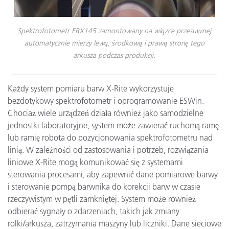
Spektrofotometr ERX145 zamontowany na wiązce przesuwnej
automatycznie mierzy lewą, środkową i prawą stronę tego
arkusza podczas produkcji.
Każdy system pomiaru barw X-Rite wykorzystuje
bezdotykowy spektrofotometr i oprogramowanie ESWin.
Chociaż wiele urządzeń działa również jako samodzielne
jednostki laboratoryjne, system może zawierać ruchomą ramę
lub ramię robota do pozycjonowania spektrofotometru nad
linią. W zależności od zastosowania i potrzeb, rozwiązania
liniowe X-Rite mogą komunikować się z systemami
sterowania procesami, aby zapewnić dane pomiarowe barwy
i sterowanie pompą barwnika do korekcji barw w czasie
rzeczywistym w pętli zamkniętej. System może również
odbierać sygnały o zdarzeniach, takich jak zmiany
rolki/arkusza, zatrzymania maszyny lub liczniki. Dane sieciowe