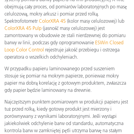
obejmują cały proces, od pomiarów laboratoryjnych po masę
celulozową, mokry arkusz i pomiar przed rolką.
Spektrofotometr
ColorXRA 45
(kolor masy celulozowej) lub
ColorXRA 45 Pulp
(jasność masy celulozowej) jest
zamontowany w obudowie ze stali nierdzewnej do pomiaru
barwy w linii, podczas gdy oprogramowanie
ESWin Closed
Loop Color Control
rejestruje jakość przebiegu i ostrzega
operatora o wszelkich odchyleniach.
W przypadku papieru laminowanego przed suszeniem
stosuje się pomiar na mokrym papierze, ponieważ mokry
papier ma dobrą korelację z gotowym produktem, zwłaszcza
gdy papier będzie laminowany na drewnie.
Najczęstszym punktem pomiarowym w produkcji papieru jest
tuż przed rolką, kiedy gotowy produkt jest mierzony i
porównywany z wynikami laboratoryjnymi. Jeśli wystąpi
jakiekolwiek odchylenie barw od standardu, automatyczna
kontrola barw w zamkniętej pętli utrzyma barwę na stałym