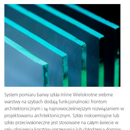
System pomiaru barwy szkła Inline Wielokrotne srebrne
warstwy na szybach dodają funkcjonalności frontom
architektonicznym i są najnowocześniejszym rozwiązaniem w
projektowaniu architektonicznym. Szkło niskoemisyjne lub
szkło przeciwsłoneczne jest stosowane na całym świecie w
celu obniżenia kosztów ogrzewania lub chłodzenia domów.