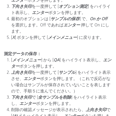
エンター
ボタンを押します。
下向き矢印
を一度押して [
オプション測定
] をハイライ
ト表示し、
エンター
ボタンを押します。
最初のオプションは [
サンプルの保存
] で、
On か Off
を選択します。Off であれば
エンター
押して On にし
ます。
[
X
] ボタンを押して [
メインメニュー
] に戻ります。
測定データの保存：
[
メインメニュー
] から [
QA
] をハイライト表示し、
エン
ター
ボタンを押します。
上向き矢印
を一度押して [
サンプル
] をハイライト表示
させ、
エンター
ボタンを押します。（これで反応がな
い場合はサンプルが保存されていないことを表します
ので、手順５に進んでください。）
下向き矢印
で [
全サンプルを削除
] をハイライト表示
し、
エンター
ボタンを押します。
削除の確認メッセージが表示されたら、
上向き矢印
で
[
はい
] をハイライト表示し、
エンター
ボタンを押しま