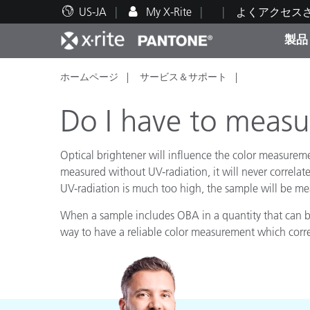
US-JA
My X-Rite
よくアクセス
製品
ホームページ
サービス＆サポート
人気製品ランキング
印刷＆パッケージ印刷
テクニカルサポート
教育関連資料
カテ
塗料
修理
トレ
Do I have to measur
Optical brightener will influence the color measuremen
measured without UV-radiation, it will never correlate
UV-radiation is much too high, the sample will be meas
ブラ
自動車
テキ
When a sample includes OBA in a quantity that can be 
way to have a reliable color measurement which corr
化粧