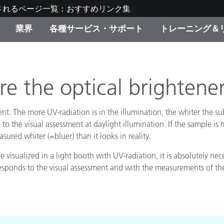
されるページ一覧：おすすめリンク集
業界
各種サービス・サポート
トレーニング＆
ゴリ別
・塗装
の流れ・サービス一覧
ーニング
生産終了製品：アップグ
ディスプレイメーカー＆
弊社へのお問い合わせ
X-Riteラーニングセンタ
ド製品を検索
ンターメーカー対象 OEM
e the optical brightene
リューション
キャンペーン
t. The more UV-radiation is in the illumination, the whiter the subs
機材貸出サービス（無料
製品リスト（旧製品も含
 to the visual assessment at daylight illumination. If the sample i
消費者向け製品パッケー
ured whiter (=bluer) than it looks in reality.
ンド体験センター
その他のリソース
スタイル
visualized in a light booth with UV-radiation, it is absolutely nec
esponds to the visual assessment and with the measurements of th
食品の測色
ライフサイエンス
品メーカー
家庭電化製品