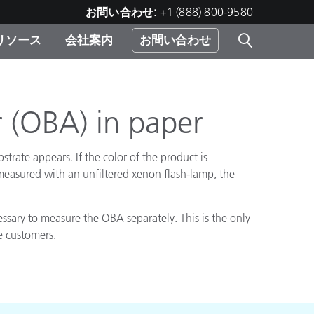
お問い合わせ:
+1 (888) 800-9580
リソース
会社案内
お問い合わせ
レー
プリ
ー
 ソ
r (OBA) in paper
trate appears. If the color of the product is
）
む）
s measured with an unfiltered xenon flash-lamp, the
ジ
essary to measure the OBA separately. This is the only
e customers.