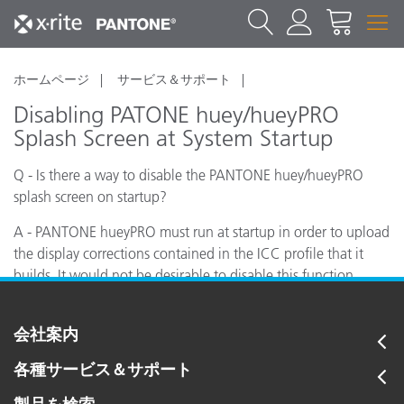
ホームページ
サービス＆サポート
Disabling PATONE huey/hueyPRO
Splash Screen at System Startup
Q - Is there a way to disable the PANTONE huey/hueyPRO
splash screen on startup?
A - PANTONE hueyPRO must run at startup in order to upload
the display corrections contained in the ICC profile that it
builds. It would not be desirable to disable this function.
会社案内
各種サービス＆サポート