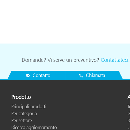
Domande? Vi serve un preventivo?
Contattateci
Contatto
Chiamata
Prodotto
A
Principali prodotti
T
Per categoria
G
Per settore
B
Ricerca aggiornamento
C