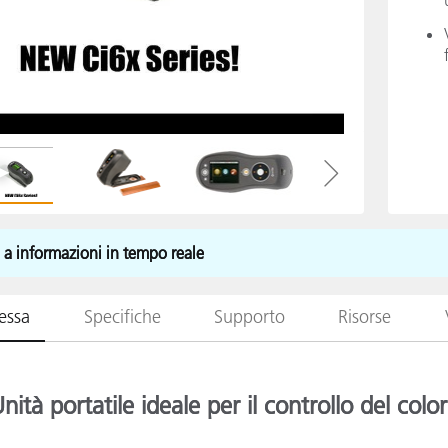
Carta
Materiali per l’edilizia
Beni Durevoli
e a informazioni in tempo reale
essa
Specifiche
Supporto
Risorse
nità portatile ideale per il controllo del colo