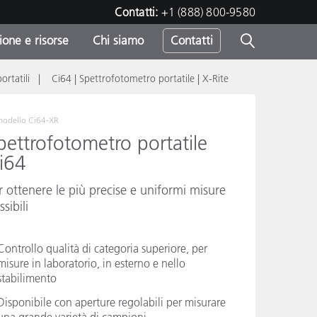
Contatti:
+1 (888) 800-9580
one e risorse
Chi siamo
Contatti
ortatili
Ci64 | Spettrofotometro portatile | X-Rite
-
o
modello
Ci64-XR
pettrofotometro portatile
i64
r ottenere le più precise e uniformi misure
sibili
Controllo qualità di categoria superiore, per
misure in laboratorio, in esterno e nello
stabilimento
Disponibile con aperture regolabili per misurare
sumo
una grande varietà di campioni