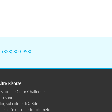
.
(888) 800-9580
ltre Risorse
est online Color Challenge
lossario
log sul colore di X-Rite
he cos’è uno spettrofotometro?