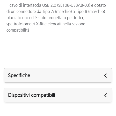
Il cavo di interfaccia USB 2.0 (SE108-USBAB-03) è dotato
di un connettore da Tipo-A (maschio) a Tipo-B (maschio)
placcato oro ed è stato progettato per tutti gli
spettrofotometri X-Rite elencati nella sezione
compatibilità.
Specifiche
Specifiche
Dispositivi compatibili
Tipo
U
I seguenti dispositivi sono compatibili con il cavo di
Lunghezza del cavo
3