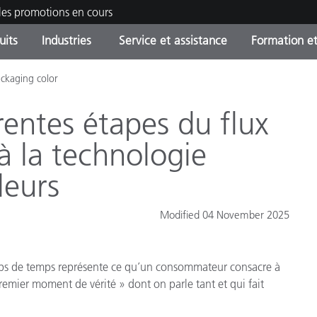
les promotions en cours
uits
Industries
Service et assistance
Formation et
ackaging color
ories de produits
ures et Revêtements
ce et maintenance
tion
Produits arrêtes - Trouvez
OEM Display & Printer
Contactez notre équipe
Consultations et audits
votre mise à niveau
Manufacturers
rentes étapes du flux
Promotions et Ventes Flas
à la technologie
Online Store
Biens de Consommation
Meilleurs téléchargement
leurs
Emballés
 Experience Center
Autres ressources
Modified 04 November 2025
e
Food Color Measurement
e laps de temps représente ce qu’un consommateur consacre à
Industrie Pharmaceutique
remier moment de vérité » dont on parle tant et qui fait
Électronique Grand Public
cants de Produits