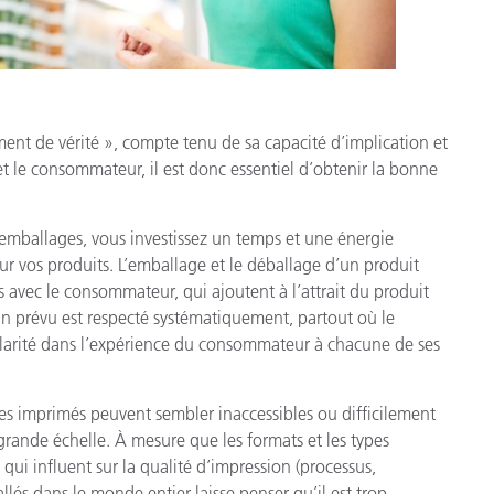
ent de vérité », compte tenu de sa capacité d’implication et
t le consommateur, il est donc essentiel d’obtenir la bonne
mballages, vous investissez un temps et une énergie
our vos produits. L’emballage et le déballage d’un produit
avec le consommateur, qui ajoutent à l’attrait du produit
gn prévu est respecté systématiquement, partout où le
gularité dans l’expérience du consommateur à chacune de ses
ges imprimés peuvent sembler inaccessibles ou difficilement
grande échelle. À mesure que les formats et les types
qui influent sur la qualité d’impression (processus,
allés dans le monde entier laisse penser qu’il est trop