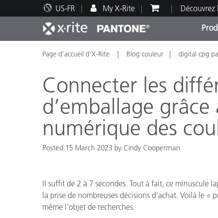
US-FR
My X-Rite
Découvrez 
Prod
Page d’accueil d’X-Rite
Blog couleur
digital cpg p
Top Produits
Impression et Emballage
Assistance technique
Ressources éducatives
Catég
Peint
Servi
Forma
Connecter les diffé
d’emballage grâce 
numérique des cou
Brand
Automobile
Posted 15 March 2023 by Cindy Cooperman
Textil
Il suffit de 2 à 7 secondes. Tout à fait, ce minuscul
la prise de nombreuses décisions d’achat. Voilà le « p
même l’objet de recherches.
Fabri