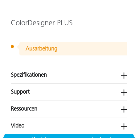
ColorDesigner PLUS
Ausarbeitung
Spezifikationen
Support
Ressourcen
ColorDesigner PLUS
Video
Farbmessung
Baumaterialien
Software
Anstrichmittel und Lacke