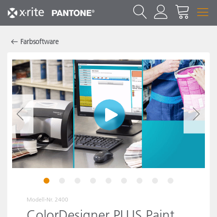
Farbsoftware
1
2
3
4
5
6
7
8
9
Modell-Nr.
2400
ColorDesigner PLUS Paint