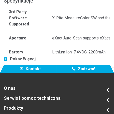
Specyfikacje
3rd Party
Software
X-Rite MeasureColor SW and third 
Supported
Aperture
eXact Auto-Scan supports eXact 
Battery
Lithium Ion, 7.4VDC, 2200mAh
Pokaż Więcej
Black Background
Kontakt
Zadzwoń
With Sheet
Yes
Storage
O nas
Closed Loop
Yes
Serwis i pomoc techniczna
Support
Produkty
Color Bar