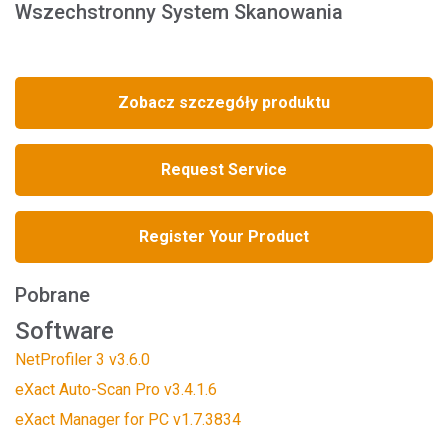
Wszechstronny System Skanowania
Zobacz szczegóły produktu
Request Service
Register Your Product
Pobrane
Software
NetProfiler 3 v3.6.0
eXact Auto-Scan Pro v3.4.1.6
eXact Manager for PC v1.7.3834