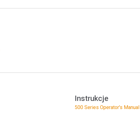
Branża papiernicza
Materiały budowlane
Dobra trwałe
s
Instrukcje
500 Series Operator's Manual