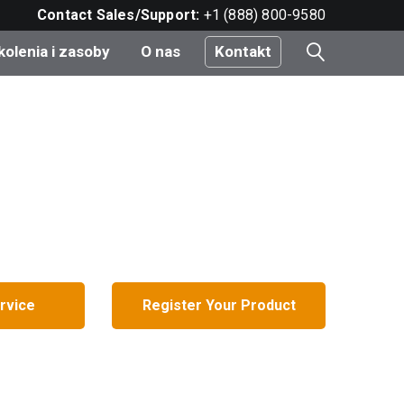
Contact Sales/Support:
+1 (888) 800-9580
kolenia i zasoby
O nas
Kontakt
i
e
do
nt
rvice
Register Your Product