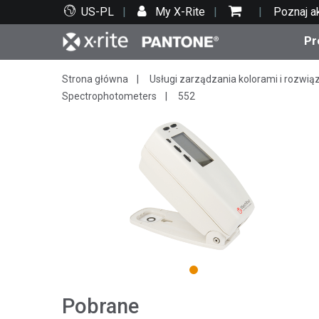
US-PL
My X-Rite
Poznaj a
Pr
Strona główna
Usługi zarządzania kolorami i rozwią
Top produkty
Druk i opakowania
Wsparcie techniczne
Zasoby edukacyjne
Kate
Farby
Serwi
Szko
Spectrophotometers
552
Bran
Tekst
Motoryzacja
1
Pobrane
Cosm