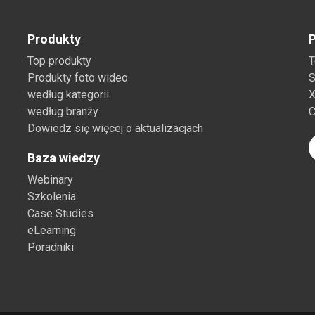
Produkty
P
Top produkty
T
Produkty foto wideo
S
według kategorii
X
według branży
C
Dowiedz się więcej o aktualizacjach
Baza wiedzy
Webinary
Szkolenia
Case Studies
eLearning
Poradniki