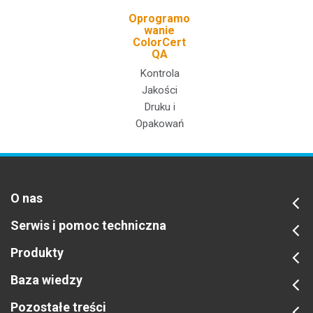
Oprogramo
wanie
ColorCert
QA
Kontrola
Jakości
Druku i
Opakowań
O nas
Serwis i pomoc techniczna
Produkty
Baza wiedzy
Pozostałe treści