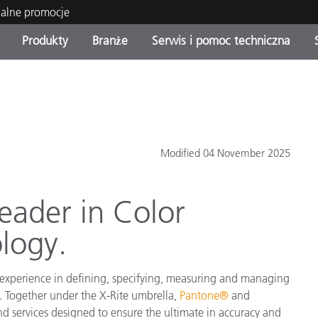
ualne promocje
Produkty
Branże
Serwis i pomoc techniczna
orie produktów
 i powłoki
s i utrzymanie
enie
Produkty wycofane z
OEM Display & Printer
Skontaktuj się z naszymi
Konsultacje i audyty
produkcji - sprawdź
Manufacturers
specjalistami
aktualizacje
Aktualne promocje
Modified 04 November 2025
Produkty konsumenckie
Najpopularniejsze pliki do
Sklep internetowy
pobrania
 Experience Center
eader in Color
lia
Inne zasoby
logy.
Food Color Measurement
Nauki przyrodnicze
 experience in defining, specifying, measuring and managing
me. Together under the X-Rite umbrella,
Pantone®
and
Elektronika użytkowa
tic Manufacturers
nd services designed to ensure the ultimate in accuracy and