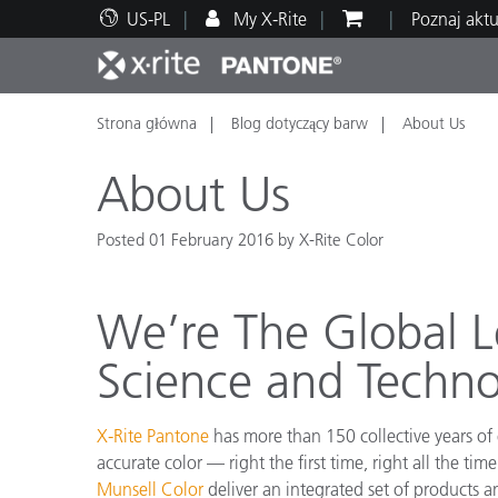
US-PL
My X-Rite
Poznaj akt
Strona główna
Blog dotyczący barw
About Us
Top produkty
Druk i opakowania
Wsparcie techniczne
Zasoby edukacyjne
Kateg
Farby
Serwi
Szkol
About Us
Posted 01 February 2016 by X-Rite Color
Brand
We’re The Global L
Motoryzacja
Teksty
Science and Techno
X-Rite Pantone
has more than 150 collective years of
accurate color — right the first time, right all the ti
Cosme
Munsell Color
deliver an integrated set of products a