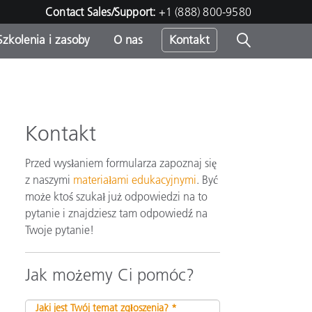
Contact Sales/Support:
+1 (888) 800-9580
Szkolenia i zasoby
O nas
Kontakt
Kontakt
Przed wysłaniem formularza zapoznaj się
z naszymi
materiałami edukacyjnymi
. Być
może ktoś szukał już odpowiedzi na to
pytanie i znajdziesz tam odpowiedź na
Twoje pytanie!
Jak możemy Ci pomóc?
Jaki jest Twój temat zgłoszenia? *