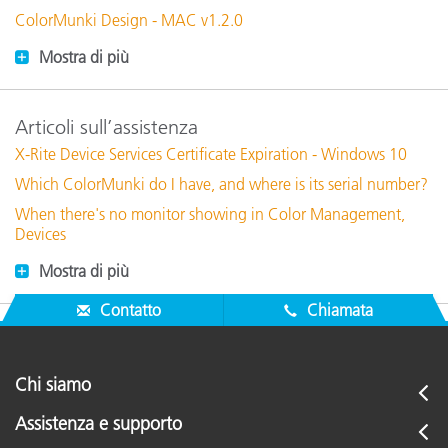
ColorMunki Design - MAC v1.2.0
Mostra di più
Articoli sull’assistenza
X-Rite Device Services Certificate Expiration - Windows 10
Which ColorMunki do I have, and where is its serial number?
When there's no monitor showing in Color Management,
Devices
Mostra di più
Contatto
Chiamata
Chi siamo
Assistenza e supporto