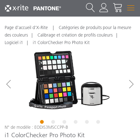
Page d’accueil d’X-Rite
Catégories de produits pour la mesure
des couleurs
Calibrage et création de profils couleurs
Logiciel i1
i1 ColorChecker Pro Photo Kit
1
2
3
4
5
6
N° de modèle : EODIS3MSCCPP-B
i1 ColorChecker Pro Photo Kit