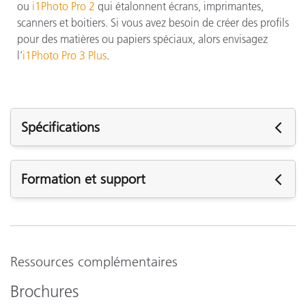
ou
i1Photo Pro 2
qui étalonnent écrans, imprimantes,
scanners et boitiers. Si vous avez besoin de créer des profils
pour des matières ou papiers spéciaux, alors envisagez
l’
i1Photo Pro 3 Plus
.
Spécifications
Spécifications
Formation et support
• Black Magic DaVinci Resolve for colo
Logiciels tiers
• Hasselblad Phocus for ICC camera pr
Assistance
pris en charge
• 3DLUT Creator
Voir tout le support
Formation
Ressources complémentaires
Espace disque
2GB of available disk space
disponible
eLearning:
Brochures
La théorie de la couleur : comprendre les nombres de la