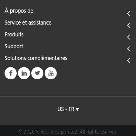
• ICC
À propos de
Compatible Software
Service et assistance
DNG and ICC Profiles
• Adobe® Lightroom® 2.0 or newer (Clas
Produits
ColorChecker
• Adobe® Photoshop® Camera Raw 4.5 
Camera
• Adobe® Photoshop® CS3 or newer
Support
Calibration
• Adobe® Photoshop® Elements 7 or ne
Software
Solutions complémentaires
• Adobe® Bridge CS3 or newer
ICC Profiles only
• Capture One Ver 7 or newer
• Cannon DPP 4
For use in a Raw editor
• Any Raw editor with click custom white 
US - FR
Connectivité
Powered USB port
© 2026 X-Rite, Incorporated. All rights reserved.