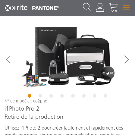
1
2
3
4
5
6
7
8
N° de modèle : eo2pho
i1Photo Pro 2
Retiré de la production
Utilisez i1Photo 2 pour créer facilement et rapidement des
profils personnalisés pour vos appareils photo, moniteurs,