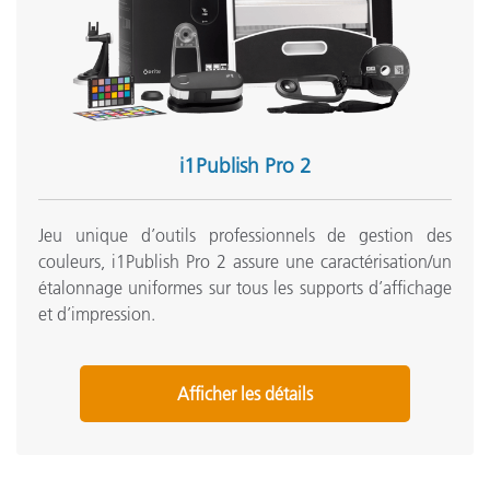
X-Rite Device Services v3.1.133 (PC Only)
Articles de soutien:
X-Rite Device Services Certificate Expiration - Windows 10
FAQ: Will other people see the same color as I do?
i1Devices and ProfileMaker 5 support
i1Publish Pro 2
Color Control Freak (Color Management eLearning
Course)
Jeu unique d’outils professionnels de gestion des
Connectivity Issues With USB 3.0
couleurs, i1Publish Pro 2 assure une caractérisation/un
Voir tout le support
étalonnage uniformes sur tous les supports d’affichage
Formation
et d’impression.
eLearning:
La théorie de la couleur : comprendre les nombres de la
couleur
Afficher les détails
Onsite Training:
Formation sur site