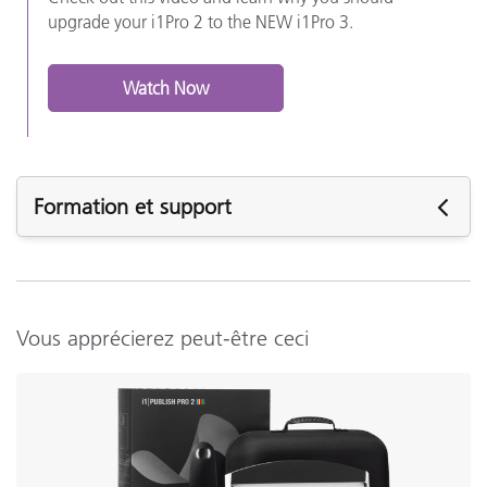
upgrade your i1Pro 2 to the NEW i1Pro 3.
Watch Now
Formation et support
Besoin de support ? Visitez cette
page de support
produit
pour obtenir des informations complémentaires.
Assistance
Vous apprécierez peut-être ceci
Logiciels:
i1Profiler (i1Publish) v3.8.5
i1Profiler (i1Publish) v3.8.4
i1Profiler (i1Publish) v3.7.1
X-Rite Device Services v3.0.150 (Mac Only)