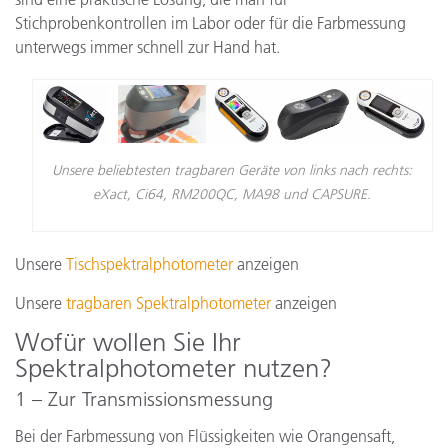
Stichprobenkontrollen im Labor oder für die Farbmessung
unterwegs immer schnell zur Hand hat.
Unsere beliebtesten tragbaren Geräte von links nach rechts:
eXact, Ci64, RM200QC, MA98 und CAPSURE.
Unsere
Tischspektralphotometer
anzeigen
Unsere
tragbaren Spektralphotometer
anzeigen
Wofür wollen Sie Ihr
Spektralphotometer nutzen?
1 – Zur Transmissionsmessung
Bei der Farbmessung von Flüssigkeiten wie Orangensaft,