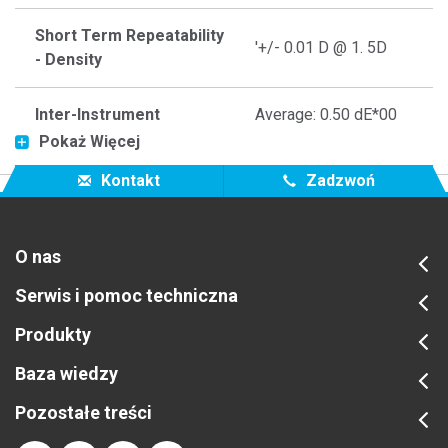
Short Term Repeatability
'+/- 0.01 D @ 1. 5D
- Density
Inter-Instrument
Average: 0.50 dE*00
Agreement
Max: 1.0 dE*00
Pokaż Więcej
Kontakt
Zadzwoń
Light Source
Gas Pressure Lamp
Measurement
O nas
M0, M3 (CMYK only)
Conditions
Serwis i pomoc techniczna
Minimal Media
Produkty
min 0.1 mm
Thickness
Baza wiedzy
Paper Thickness
max 1.5 mm
Pozostałe treści