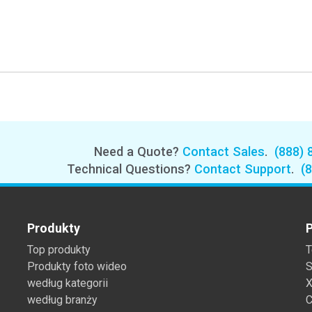
Need a Quote?
Contact Sales
.
(888) 
Technical Questions?
Contact Support
.
(
Produkty
P
Top produkty
T
Produkty foto wideo
S
według kategorii
X
według branży
C