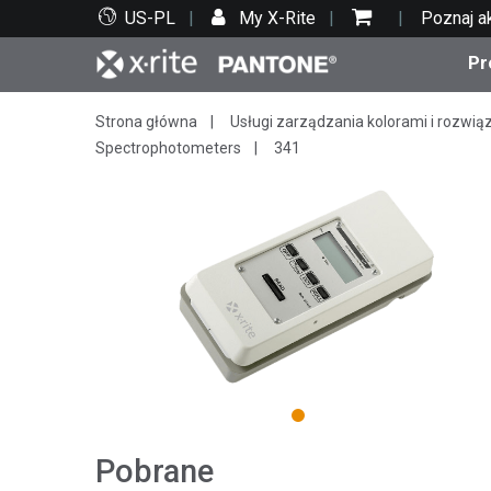
US-PL
My X-Rite
Poznaj a
Pr
Strona główna
Usługi zarządzania kolorami i rozwią
Top produkty
Druk i opakowania
Wsparcie techniczne
Zasoby edukacyjne
Kate
Farby
Serwi
Szko
Spectrophotometers
341
Bran
Tekst
Motoryzacja
1
Pobrane
Cosm