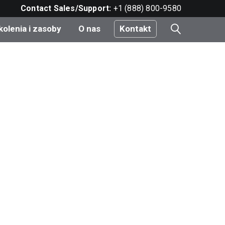
Contact Sales/Support:
+1 (888) 800-9580
kolenia i zasoby
O nas
Kontakt
i
e
do
nt