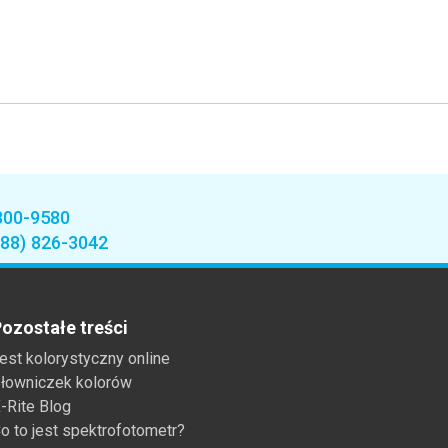
800-9580
888) 826-3042
ozostałe treści
est kolorystyczny online
łowniczek kolorów
-Rite Blog
o to jest spektrofotometr?