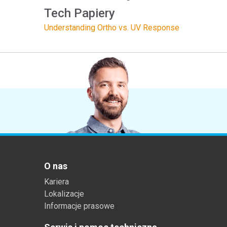
Tech Papiery
Understanding Ortho vs. UV Response
O nas
Kariera
Lokalizacje
Informacje prasowe