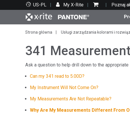
US-PL
My X-Rite
Poznaj a
Pr
Strona główna
Usługi zarządzania kolorami i rozwią
Top produkty
Druk i opakowania
Wsparcie techniczne
Zasoby edukacyjne
Kate
Farby
Serwi
Szko
341 Measuremen
Ask a question to help drill down to the appropriate 
Can my 341 read to 5.00D?
Bran
Tekst
My Instrument Will Not Come On?
Motoryzacja
My Measurements Are Not Repeatable?
Why Are My Measurements Different From Ot
Cosm