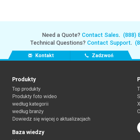
Branża papiernicza
Materiały budowlane
Dobra trwałe
Need a Quote?
Contact Sales
.
(888) 
Technical Questions?
Contact Support
.
(
Kontakt
Zadzwoń
Produkty
P
Top produkty
T
Produkty foto wideo
S
według kategorii
X
według branży
C
Dowiedz się więcej o aktualizacjach
Baza wiedzy