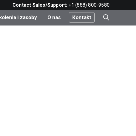
Contact Sales/Support:
+1 (888) 800-9580
kolenia i zasoby
O nas
Kontakt
i
e
do
nt