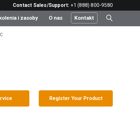
Contact Sales/Support:
+1 (888) 800-9580
kolenia i zasoby
O nas
Kontakt
QC
i
e
do
rvice
Register Your Product
nt