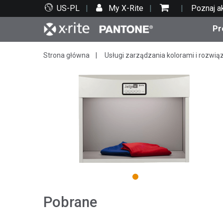
US-PL
My X-Rite
Poznaj a
Pr
Strona główna
Usługi zarządzania kolorami i rozwią
Top produkty
Druk i opakowania
Wsparcie techniczne
Zasoby edukacyjne
Kate
Farby
Serwi
Szko
Bran
Tekst
Motoryzacja
1
Pobrane
Cosm