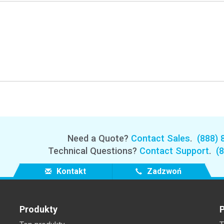
Branża papiernicza
Materiały budowlane
Dobra trwałe
Need a Quote?
Contact Sales
.
(888) 
Technical Questions?
Contact Support
.
(
Kontakt
Zadzwoń
Produkty
P