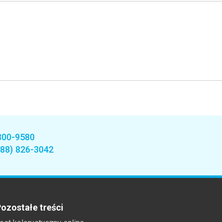
800-9580
888) 826-3042
ozostałe treści