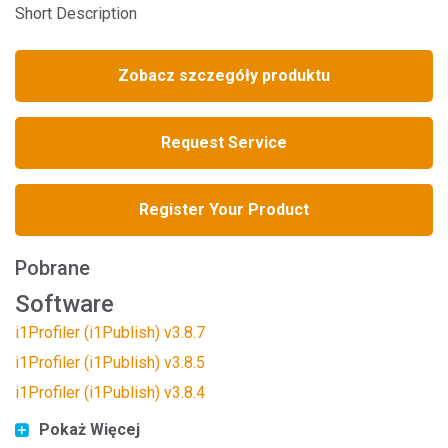
Short Description
Zobacz szczegóły produktu
Request Service
Register Your Product
Pobrane
Software
i1Profiler (i1Publish) v3.8.7
i1Profiler (i1Publish) v3.8.5
i1Profiler (i1Publish) v3.8.4
Pokaż Więcej