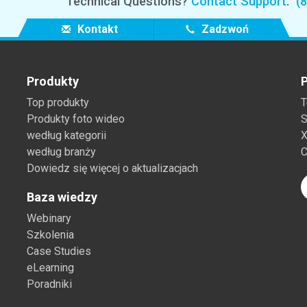
Technical Questions?
Contact Support
.
(
Kontakt
Zadzwoń
Produkty
P
Top produkty
T
Produkty foto wideo
S
według kategorii
X
według branży
C
Dowiedz się więcej o aktualizacjach
Baza wiedzy
Webinary
Szkolenia
Case Studies
eLearning
Poradniki