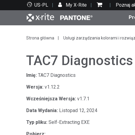
US-PL
My X-Rite
Poznaj a
Pr
Top produkty
Druk i opakowania
Wsparcie techniczne
Zasoby edukacyjne
Kate
Farby
Serwi
Szko
Strona główna
Usługi zarządzania kolorami i rozwią
TAC7 Diagnostics
Imię:
TAC7 Diagnostics
Bran
Wersja:
v1.12.2
Tekst
Motoryzacja
Wcześniejsza Wersja:
v1.7.1
Data Wydania:
Listopad 12, 2024
Typ pliku:
Self-Extracting EXE
Cosm
Pobierz: