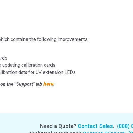
Branża papiernicza
Materiały budowlane
Dobra trwałe
which contains the following improvements:
ards
r updating calibration cards
alibration data for UV extension LEDs
here
on the "Support" tab
.
Need a Quote?
Contact Sales
.
(888) 