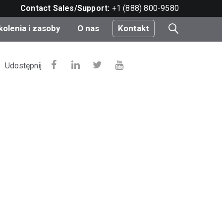
Contact Sales/Support:
+1 (888) 800-9580
kolenia i zasoby
O nas
Kontakt
i
Udostępnij
e
do
nt