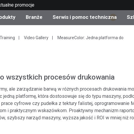
ktualne promocje
odukty
Branże
Serwis i pomoc techniczna
Sz
1
gorie produktów
 i powłoki
s i utrzymanie
lenie
Produkty wycofane z
OEM Display & Printer
Skontaktuj się z naszym
Konsultacje i audyty
Training
Video Gallery
MeasureColor: Jedna platforma do
produkcji - sprawdź
Manufacturers
specjalistami
aktualizacje
Aktualne promocje
Produkty konsumencki
Najpopularniejsze pliki 
Sklep internetowy
do wszystkich procesów drukowania
pobrania
d Experience Center
rmy, ale zarządzanie barwą w różnych procesach drukowania m
ylia
Inne zasoby
 jedną platformę, która dostosowuje się do typu maszyny, podłoż
Food Color Measureme
, prace cyfrowe czy pudełka z tektury falistej, oprogramowanie 
dokom i praktycznym wskazówkom. Proaktywny mechanizm rapor
Nauki przyrodnicze
w, szybszy narząd maszyny, wyższa jakość i ROI w mniej niż ro
Elektronika użytkowa
etic Manufacturers