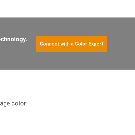
echnology.
Connect with a Color Expert
age color.