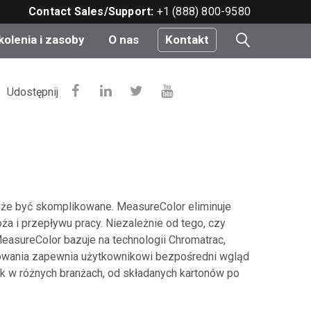
Contact Sales/Support:
+1 (888) 800-9580
kolenia i zasoby
O nas
Kontakt
i
Udostępnij
e
do
oże być skomplikowane. MeasureColor eliminuje
a i przepływu pracy. Niezależnie od tego, czy
nt
MeasureColor bazuje na technologii Chromatrac,
towania zapewnia użytkownikowi bezpośredni wgląd
k w różnych branżach, od składanych kartonów po