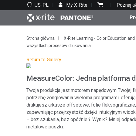
US-PL
My X-Rite
Poznaj a
Pr
Top produkty
Druk i opakowania
Wsparcie techniczne
Zasoby edukacyjne
Kate
Farby
Serwi
Szko
Strona główna
X-Rite Learning - Color Education and 
wszystkich procesów drukowania
Return to Gallery
MeasureColor: Jedna platforma 
Bran
Twoja produkcja jest motorem napędowym Twojej fi
Tekst
Motoryzacja
potrzebę żonglowania wieloma programami, oferując
drukujesz arkusze offsetowe, folie fleksograficzne
zapewniając przejrzystość dzięki intuicyjnym wi
– bez szukania, bez opóźnień. Wynik? Mniej odpadó
metalowe puszki.
Cosm