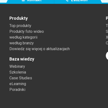
Produkty
P
Top produkty
T
Produkty foto wideo
S
według kategorii
X
według branży
C
Dowiedz się więcej o aktualizacjach
Baza wiedzy
Webinary
Szkolenia
Case Studies
eLearning
Poradniki